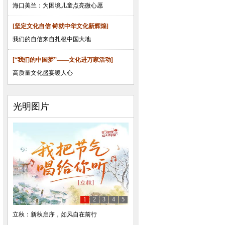
海口美兰：为困境儿童点亮微心愿
[坚定文化自信 铸就中华文化新辉煌]
我们的自信来自扎根中国大地
[“我们的中国梦”——文化进万家活动]
高质量文化盛宴暖人心
光明图片
1
2
3
4
5
立秋：新秋启序，如风自在前行