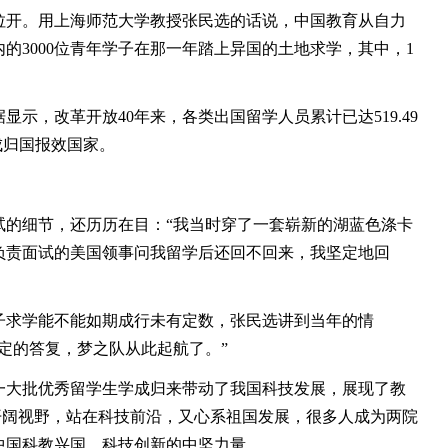
开。用上海师范大学教授张民选的话说，中国教育从自力
的3000位青年学子在那一年踏上异国的土地求学，其中，1
，改革开放40年来，各类出国留学人员累计已达519.49
成归国报效国家。
细节，还历历在目：“我当时穿了一套崭新的湖蓝色涤卡
负责面试的美国领事问我留学后还回不回来，我坚定地回
求学能不能如期成行未有定数，张民选讲到当年的情
定的答复，梦之队从此起航了。”
大批优秀留学生学成归来带动了我国科技发展，展现了教
们开阔视野，站在科技前沿，又心系祖国发展，很多人成为两院
中国科教兴国、科技创新的中坚力量。