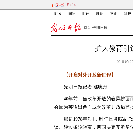
English
时政
国际
时评
理论
文化
科技
首页
>
光明日报
扩大教育引
2018-05-20
【开启对外开放新征程】
光明日报记者 姚晓丹
40年前，当改革开放的春风拂面而
会因为英语出色而成为改革开放后首
那是1978年7月，时任国务院副
谈。经过多轮磋商，两国决定互派留