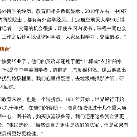
留学的经历。教育部相关数据显示，2010年左右，中国7
上的两院院士，都有海外留学经历。北京航空航天大学90后博
诉记者：“交流的机会很多，即使在国内读书，课程中间也会
，工作之后还可以做访问学者，大家互相学习，交流借鉴。”
结合”
快要毕业了，他们的英语却还处于把“if ”标成“衣服”的水
。“他是个中年美国学者，胖胖的，态度很和蔼。课后他拿出
手扔到垃圾桶里。我们心里很疑惑，去垃圾桶找那片纸，研
才回忆。
育来说，也是一个转折点。1981年开始，世界银行开始
纪八九十年代，在他们的资助下，教育领域做过十几个重大项
据中心、图书馆，购买仪器设备等。我们还用这些资金派更
。”张民选说，“虽然说自力更生是我们的法宝，但是如果有
发展得更好更稳健。”