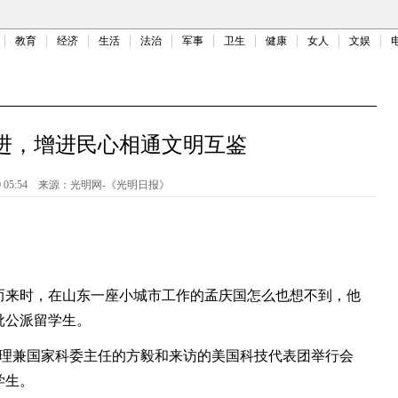
教育
经济
生活
法治
军事
卫生
健康
女人
文娱
进，增进民心相通文明互鉴
 05:54
来源：
光明网-《光明日报》
来时，在山东一座小城市工作的孟庆国怎么也想不到，他
批公派留学生。
总理兼国家科委主任的方毅和来访的美国科技代表团举行会
学生。