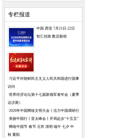
专栏报道
中国·西安 7月21日-22日
智汇丝路 数启新程
·
习近平对朝鲜民主主义人民共和国进行国事
访问
·
世界经济论坛第十七届新领军者年会（夏季
达沃斯）
·
2026年中国网络文明大会
丨
活力中国调研行
·
美丽中国行
丨
亚太峰会
丨
开局起步“十五五”
·
网络中国节·春节
元宵
清明
端午
七夕
中
秋
重阳