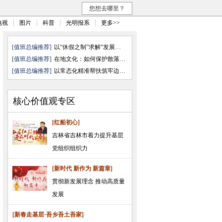
您想去哪里？
电视
图片
科普
光明报系
更多>>
[值班总编推荐]
以“休假之制”求解“发展之需”
[值班总编推荐]
在地文化：如何保护散落的文化“ ...
[值班总编推荐]
以常态化精准帮扶筑牢边疆民族地 ...
核心价值观专区
[红船初心]
吉林省吉林市着力提升基层
党组织组织力
[新时代 新作为 新篇章]
贯彻新发展理念 推动高质量
发展
[新春走基层·吾乡吾土吾家]