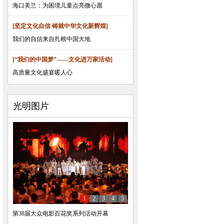
海口美兰：为困境儿童点亮微心愿
[坚定文化自信 铸就中华文化新辉煌]
我们的自信来自扎根中国大地
[“我们的中国梦”——文化进万家活动]
高质量文化盛宴暖人心
光明图片
1
2
3
4
5
第38届大众电影百花奖系列活动开幕