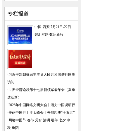
专栏报道
中国·西安 7月21日-22日
智汇丝路 数启新程
·
习近平对朝鲜民主主义人民共和国进行国事
访问
·
世界经济论坛第十七届新领军者年会（夏季
达沃斯）
·
2026年中国网络文明大会
丨
活力中国调研行
·
美丽中国行
丨
亚太峰会
丨
开局起步“十五五”
·
网络中国节·春节
元宵
清明
端午
七夕
中
秋
重阳