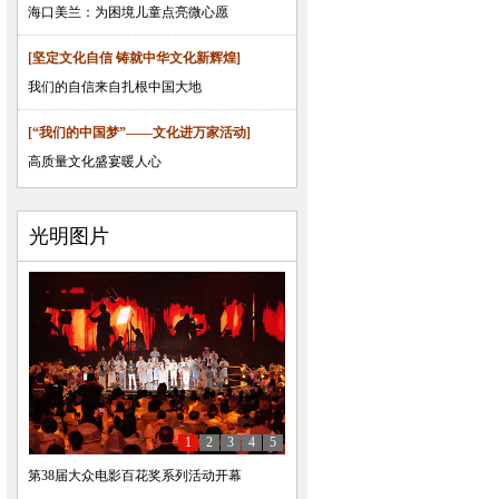
海口美兰：为困境儿童点亮微心愿
[坚定文化自信 铸就中华文化新辉煌]
我们的自信来自扎根中国大地
[“我们的中国梦”——文化进万家活动]
高质量文化盛宴暖人心
光明图片
1
2
3
4
5
第38届大众电影百花奖系列活动开幕