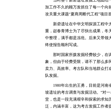
当时整个新砦遗址发掘工地团结一
加工作不久的顾万发抓住了每一个向前
攻关重大课题“夏商周断代工程”项目
新砦遗址在中华文明探源工程中尤
重，赵春青博士为了尽快出成果，冬
中整理，满手都是冻疮。后来又带领
终使报告顺利写成。
那时国家所拨发掘经费较少，在调
象，但由于经费受限，请不了那么多
卖力、高效率。考古队和当地群众打
队发掘。
1980年出生的王勇，目前是河南
坡遗址的考古调查与发掘活动。“对
堂，也是一段充满艰辛和探索的求知
泛，内涵丰富，这为考古发掘工作者提