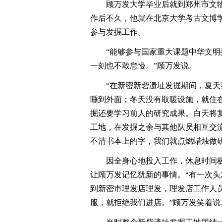
顾万发大学毕业后就到郑州市文物
作后不久，他就在北京大学考古文博
参与发掘工作。
“能够参与国家重大课题中华文明探
一刻也不敢怠慢。”顾万发说。
“在新密新砦遗址发掘期间，夏天我
睡到外面；冬天没有取暖设施，就住
掘还要学习前人的研究成果。白天将
工地，在发掘之余与其他队员相互交
不清书本上的字，我们就点燃蜡烛做
因全身心地投入工作，休息时间极
让顾万发记忆犹新的事情。“有一次
到新密市理发店理发，理发店工作人
服，就拒绝我们进店。”顾万发笑着说