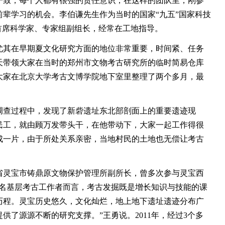
致，每个人都有很强的责任意识，在这样的团队里，刚参
辈学习的机会。李伯谦先生作为当时的国家“九五”国家科技
首席科学家、专家组副组长，经常在工地指导。
其在早期夏文化研究方面的地位非常重要，时间紧、任务
天带领大家在当时的郑州市文物考古研究所的临时简易仓库
大家在北京大学考古文博学院地下室里整理了两个多月，最
查过程中，发现了新砦遗址东北部剖面上的重要遗迹现
民工，就由顾万发带头干，在他带动下，大家一起工作得很
成一片，由于所处关系亲密，当地村民的土地也无偿让考古
省灵宝市铸鼎原文物保护管理所副所长，曾多次参与灵宝西
一名基层考古工作者而言，考古发掘既是增长知识与技能的课
历程。灵宝历史悠久，文化灿烂，地上地下遗址遗迹分布广
供了源源不断的研究支撑。”王勇说。2011年，经过3个多