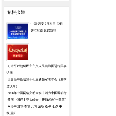
专栏报道
中国·西安 7月21日-22日
智汇丝路 数启新程
·
习近平对朝鲜民主主义人民共和国进行国事
访问
·
世界经济论坛第十七届新领军者年会（夏季
达沃斯）
·
2026年中国网络文明大会
丨
活力中国调研行
·
美丽中国行
丨
亚太峰会
丨
开局起步“十五五”
·
网络中国节·春节
元宵
清明
端午
七夕
中
秋
重阳