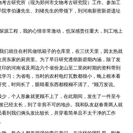
考古研究所（现为郑州市文物考古研究院）工作。参加工
学院李伯谦先生、刘绪先生的带领下，到河南新密新砦遗址
源工程，我的心情非常激动，也深感责任重大，到工地上
们就住在村民做纸箱子的仓库里，在三伏天里，因太热就
在房东家的厨房里。为了早日研究透彻新砦期内涵，除了发
复印的河南省及周边六个省份龙山至二里岗时期的资料带到
流学习；为省电，当时的农村电灯瓦数都很小，晚上根本看
研究，时间长了，眼睛看东西都模糊不清了。”顾万发说。
少，个人形象就更顾不上了，在此期间，发生了一件至今
头发已经太长，到了非剪不可的地步。我和队友赵春青两人就
员看到我们俩头发比较长，并穿着简单且不太干净的工作
。