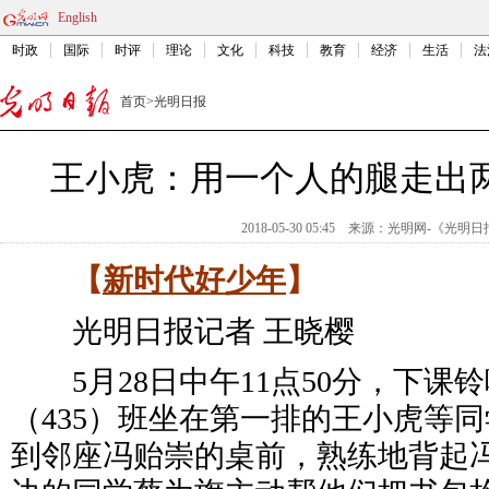
English
时政
国际
时评
理论
文化
科技
教育
经济
生活
法
首页
>
光明日报
王小虎：用一个人的腿走出
2018-05-30 05:45
来源：
光明网-《光明日
【
新时代好少年
】
光明日报记者 王晓樱
5月28日中午11点50分，下课
（435）班坐在第一排的王小虎等
到邻座冯贻崇的桌前，熟练地背起