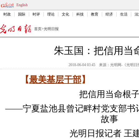
English
时政
国际
时评
理论
文化
科技
教育
经济
生活
法
首页
>
光明日报
朱玉国：把信用当
2018-06-04 03:45
来源：
光明网-《光明日
【
最美基层干部
】
把信用当命根
——宁夏盐池县曾记畔村党支部书
故事
光明日报记者 王