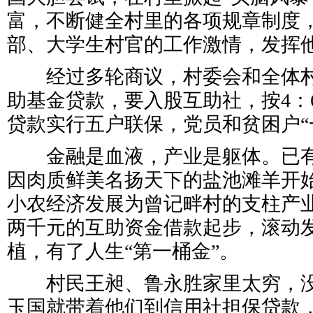
富，不断健全村里的各项规章制度
部、大学生村官的工作激情，发挥
经过多轮商议，村委会和全体村
助基金贷款，要入股互助社，按4：
贷款实行五户联保，党员和贫困户“
金融是血液，产业是躯体。已有
因肉质鲜美名扬天下的盐池滩羊开
小农经济发展为曾记畔村的支柱产
两千元的互助资金借款起步，滚动
植，有了人生“第一桶金”。
村民王昶、鲁永胜家里太穷，没
玉国就带着他们到信用社担保贷款