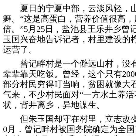
夏日的宁夏中部，云淡风轻，山
舞。“这是高蛋白，营养价值很高，
倍。”5月25日，盐池县王乐井乡
玉国兴奋地告诉记者，村里建设的
运营了。
曾记畔村是一个僻远山村，没有
辈辈靠天吃饭。曾经，这个只有20
部分村民穷得叮当响，贫困就像大
气来，不少村民面对“一方水土养活
状，背井离乡，异地谋生。
但朱玉国却守在村里，立志改变贫
0月，曾记畔村被国务院确定为全