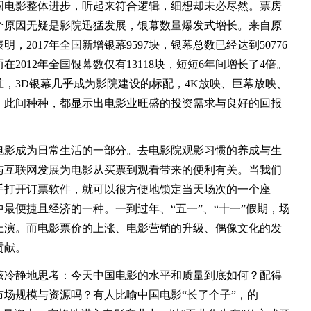
电影整体进步，听起来符合逻辑，细想却未必尽然。票房
个原因无疑是影院迅猛发展，银幕数量爆发式增长。来自原
2017年全国新增银幕9597块，银幕总数已经达到50776
2012年全国银幕数仅有13118块，短短6年间增长了4倍。
，3D银幕几乎成为影院建设的标配，4K放映、巨幕放映、
。此间种种，都显示出电影业旺盛的投资需求与良好的回报
影成为日常生活的一部分。去电影院观影习惯的养成与生
与互联网发展为电影从买票到观看带来的便利有关。当我们
手打开订票软件，就可以很方便地锁定当天场次的一个座
最便捷且经济的一种。一到过年、“五一”、“十一”假期，场
上演。而电影票价的上涨、电影营销的升级、偶像文化的发
贡献。
冷静地思考：今天中国电影的水平和质量到底如何？配得
场规模与资源吗？有人比喻中国电影“长了个子”，的