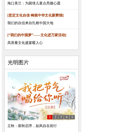
海口美兰：为困境儿童点亮微心愿
[坚定文化自信 铸就中华文化新辉煌]
我们的自信来自扎根中国大地
[“我们的中国梦”——文化进万家活动]
高质量文化盛宴暖人心
光明图片
1
2
3
4
5
立秋：新秋启序，如风自在前行