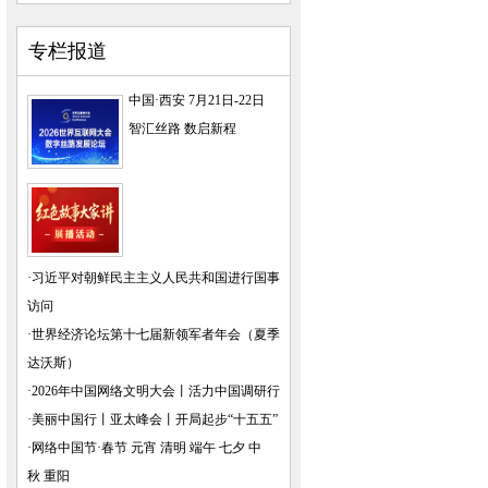
专栏报道
中国·西安 7月21日-22日
智汇丝路 数启新程
·
习近平对朝鲜民主主义人民共和国进行国事
访问
·
世界经济论坛第十七届新领军者年会（夏季
达沃斯）
·
2026年中国网络文明大会
丨
活力中国调研行
·
美丽中国行
丨
亚太峰会
丨
开局起步“十五五”
·
网络中国节·春节
元宵
清明
端午
七夕
中
秋
重阳