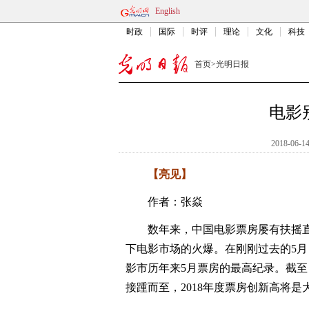
English
时政
国际
时评
理论
文化
科技
首页
>
光明日报
电影
2018-06-14
【亮见】
作者：张焱
数年来，中国电影票房屡有扶摇直上
下电影市场的火爆。在刚刚过去的5月，
影市历年来5月票房的最高纪录。截至目
接踵而至，2018年度票房创新高将是