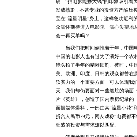
确，“拍电影能挣大钱”的印象吸引着
发成熟IP，不甚专业的投资方严酷压
宝在“流量明星”身上，这样急功近利
众满怀期待进入电影院，满心失望地
会一再买单吗？
当我们把时间倒推若干年，中国电
中国的电影人也有过为了演好一个农
镜头拍了半年的精雕细刻。彼时，中
美、欧洲、印度、日韩的观众都曾在
软实力的一个重要方面，可以体现我
天，我们却仍要面对一些尴尬的场面：
片《英雄》，创造了国内票房纪录的《
而据媒体爆料，一部由某“流量小花”
折合人民币79元，网友戏称“电费都
旺盛的投资与需求难以匹配。