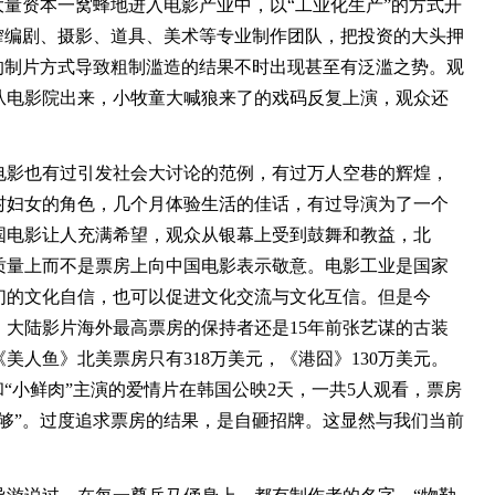
大量资本一窝蜂地进入电影产业中，以“工业化生产”的方式开
榨编剧、摄影、道具、美术等专业制作团队，把投资的大头押
的制片方式导致粗制滥造的结果不时出现甚至有泛滥之势。观
从电影院出来，小牧童大喊狼来了的戏码反复上演，观众还
影也有过引发社会大讨论的范例，有过万人空巷的辉煌，
村妇女的角色，几个月体验生活的佳话，有过导演为了一个
国电影让人充满希望，观众从银幕上受到鼓舞和教益，北
质量上而不是票房上向中国电影表示敬意。电影工业是国家
们的文化自信，也可以促进文化交流与文化互信。但是今
大陆影片海外最高票房的保持者还是15年前张艺谋的古装
美人鱼》北美票房只有318万美元，《港囧》130万美元。
和“小鲜肉”主演的爱情片在韩国公映2天，一共5人观看，票房
不够”。过度追求票房的结果，是自砸招牌。这显然与我们当前