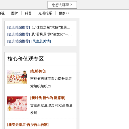
您想去哪里？
电视
图片
科普
光明报系
更多>>
[值班总编推荐]
以“休假之制”求解“发展之需”
[值班总编推荐]
从“看风景”到“读文化”——透 ...
[值班总编推荐]
[民生总关情]
核心价值观专区
[红船初心]
吉林省吉林市着力提升基层
党组织组织力
[新时代 新作为 新篇章]
贯彻新发展理念 推动高质量
发展
[新春走基层·吾乡吾土吾家]