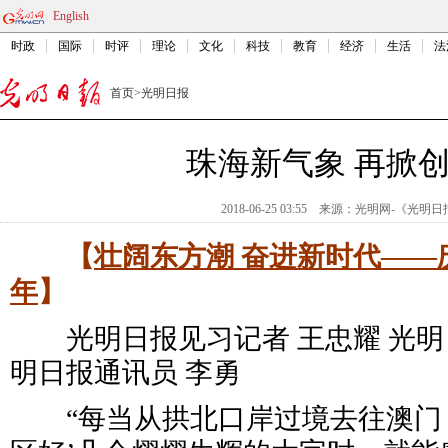
English
时政
国际
时评
理论
文化
科技
教育
经济
生活
法
首页
>
光明日报
珠海新气象 再掀
2018-06-25 03:55
来源：
光明网-《光明日
【
壮阔东方潮 奋进新时代——
年
】
光明日报见习记者 王忠耀 光明日
明日报通讯员 李勇
“每当从拱北口岸过境去往澳门，