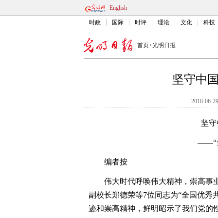
English
时政
国际
时评
理论
文化
科技
首页
>
光明日报
坚守中
2018-06-29
坚守
——
编者按
伟大时代呼唤伟大精神，崇高事业
副校长郑德荣等7位同志为“全国优秀
迹和崇高精神，鲜明昭示了我们党的