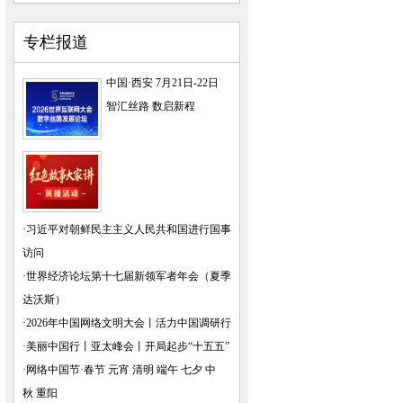
专栏报道
中国·西安 7月21日-22日
智汇丝路 数启新程
·
习近平对朝鲜民主主义人民共和国进行国事
访问
·
世界经济论坛第十七届新领军者年会（夏季
达沃斯）
·
2026年中国网络文明大会
丨
活力中国调研行
·
美丽中国行
丨
亚太峰会
丨
开局起步“十五五”
·
网络中国节·春节
元宵
清明
端午
七夕
中
秋
重阳