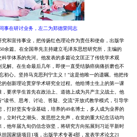
同事在研讨业务，左二为郑德荣同志
究和宣传事业，把传扬红色理论作为责任和使命，出版学
260余篇。在全国率先主持建立毛泽东思想研究所，主编的
史科学体系的先河。他发表的多篇论文匡正了传统学术观
到见解。在生命最后几年，即便一直受结肠癌病痛折磨也不
忘初心。坚持马克思列宁主义！”这是他唯一的遗嘱。他把传
党的创新理论贯穿学术研究全过程。他给博士生上的第一课
准，要求学生首先在政治上、道德上成为共产主义战士。他
“读书、思考、讨论、答疑、交流”开放式教学模式，引导学
，打好坚实专业基础，培养的49名博士，多人成为业界的
命，立时代之潮头、发思想之先声，在党的重大纪念活动均
来，他年届九旬仍信念弥坚，将研究方向拓展到习近平新时
担国家级项目1项，出版学术专著4部，发表学术论文21