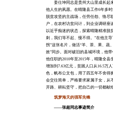
姜仕坤同志是贵州大山里成长起来
他人生的夙愿。在晴隆县工作6年多
脱贫攻坚的主战场，任劳任怨、恪尽
户，在农村访贫问计，到企业调研座
以近乎痴迷的状态，探索晴隆精准脱
刺，我们等不起、慢不得。”在他主导
拐”这张名片，做活“羊、茶、果、蔬
效”同步。面对破旧的县城环境，他
他任职的2010年至2015年，晴隆全县生
增加到7.63亿元，贫困人口从16.5
色，帆布公文包，用了四五年不舍得
会交往简单，严格要求家属子女，从
开路、耕耘坚守，把自己的一切都献
筑梦海天的强军先锋
——张超同志事迹简介