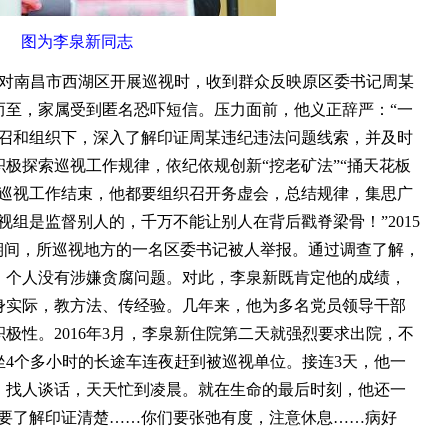
图为李泉新同志
在对南昌市西湖区开展巡视时，收到群众反映原区委书记周某
而至，家属受到匿名恐吓短信。压力面前，他义正辞严：“一
感召和组织下，深入了解印证周某违纪违法问题线索，并及时
极探索巡视工作规律，依纪依规创新“挖老矿法”“捅天花板
轮巡视工作结束，他都要组织召开务虚会，总结规律，集思广
视组是监督别人的，千万不能让别人在背后戳脊梁骨！”2015
期间，所巡视地方的一名区委书记被人举报。通过调查了解，
，个人没有涉嫌贪腐问题。对此，李泉新既肯定他的成绩，
身实际，教方法、传经验。几年来，他为多名党员领导干部
极性。2016年3月，李泉新住院第二天就强烈要求出院，不
4个多小时的长途车连夜赶到被巡视单位。接连3天，他一
、找人谈话，天天忙到凌晨。就在生命的最后时刻，他还一
索要了解印证清楚……你们要张弛有度，注意休息……病好