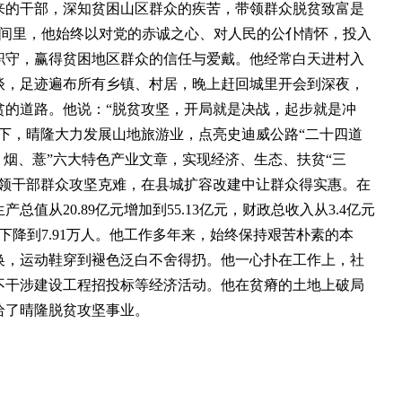
的干部，深知贫困山区群众的疾苦，带领群众脱贫致富是
时间里，他始终以对党的赤诚之心、对人民的公仆情怀，投入
职守，赢得贫困地区群众的信任与爱戴。他经常白天进村入
谈，足迹遍布所有乡镇、村居，晚上赶回城里开会到深夜，
贫的道路。他说：“脱贫攻坚，开局就是决战，起步就是冲
下，晴隆大力发展山地旅游业，点亮史迪威公路“二十四道
、烟、薏”六大特色产业文章，实现经济、生态、扶贫“三
带领干部群众攻坚克难，在县城扩容改建中让群众得实惠。在
产总值从20.89亿元增加到55.13亿元，财政总收入从3.4亿元
万人下降到7.91万人。他工作多年来，始终保持艰苦朴素的本
换，运动鞋穿到褪色泛白不舍得扔。他一心扑在工作上，社
不干涉建设工程招投标等经济活动。他在贫瘠的土地上破局
给了晴隆脱贫攻坚事业。