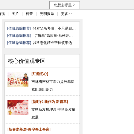
您想去哪里？
电视
图片
科普
光明报系
更多>>
[值班总编推荐]
44岁父亲考研，不只是励志故事
[值班总编推荐]
【“筑基”高质量·系列评论之四 ...
[值班总编推荐]
以常态化精准帮扶筑牢边疆民族地 ...
核心价值观专区
[红船初心]
吉林省吉林市着力提升基层
党组织组织力
[新时代 新作为 新篇章]
贯彻新发展理念 推动高质量
发展
[新春走基层·吾乡吾土吾家]