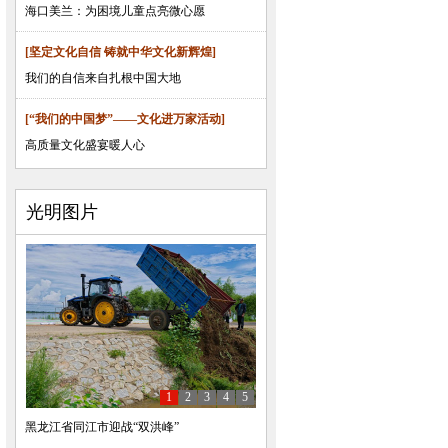
海口美兰：为困境儿童点亮微心愿
[坚定文化自信 铸就中华文化新辉煌]
我们的自信来自扎根中国大地
[“我们的中国梦”——文化进万家活动]
高质量文化盛宴暖人心
光明图片
1
2
3
4
5
黑龙江省同江市迎战“双洪峰”