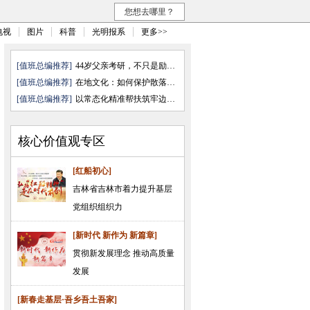
您想去哪里？
电视
图片
科普
光明报系
更多>>
[值班总编推荐]
44岁父亲考研，不只是励志故事
[值班总编推荐]
在地文化：如何保护散落的文化“ ...
[值班总编推荐]
以常态化精准帮扶筑牢边疆民族地 ...
核心价值观专区
[红船初心]
吉林省吉林市着力提升基层
党组织组织力
[新时代 新作为 新篇章]
贯彻新发展理念 推动高质量
发展
[新春走基层·吾乡吾土吾家]