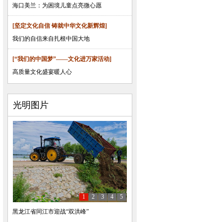
海口美兰：为困境儿童点亮微心愿
[坚定文化自信 铸就中华文化新辉煌]
我们的自信来自扎根中国大地
[“我们的中国梦”——文化进万家活动]
高质量文化盛宴暖人心
光明图片
1
2
3
4
5
黑龙江省同江市迎战“双洪峰”