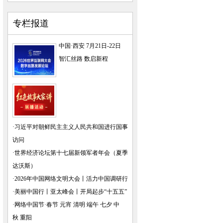
专栏报道
中国·西安 7月21日-22日
智汇丝路 数启新程
·
习近平对朝鲜民主主义人民共和国进行国事
访问
·
世界经济论坛第十七届新领军者年会（夏季
达沃斯）
·
2026年中国网络文明大会
丨
活力中国调研行
·
美丽中国行
丨
亚太峰会
丨
开局起步“十五五”
·
网络中国节·春节
元宵
清明
端午
七夕
中
秋
重阳