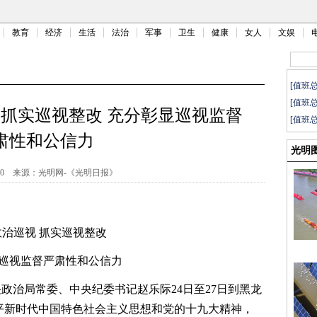
教育
经济
生活
法治
军事
卫生
健康
女人
文娱
[值班
[值班
 抓实巡视整改 充分彰显巡视监督
[值班
肃性和公信力
光明
00
来源：
光明网-《光明日报》
治巡视 抓实巡视整改
巡视监督严肃性和公信力
政治局常委、中央纪委书记赵乐际24日至27日到黑龙
平新时代中国特色社会主义思想和党的十九大精神，