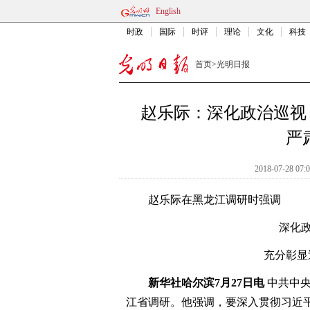
English
时政
国际
时评
理论
文化
科技
首页
>
光明日报
赵乐际：深化政治巡视
严
2018-07-28 07:
赵乐际在黑龙江调研时强调
深化政
充分彰显
新华社哈尔滨7月27日电
中共中央
江省调研。他强调，要深入贯彻习近