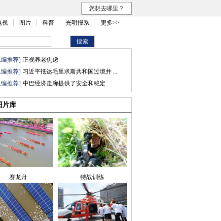
您想去哪里？
电视
图片
科普
光明报系
更多>>
总编推荐]
正视养老焦虑
总编推荐]
习近平抵达毛里求斯共和国过境并 ...
总编推荐]
中巴经济走廊提供了安全和稳定
图片库
赛龙舟
特战训练