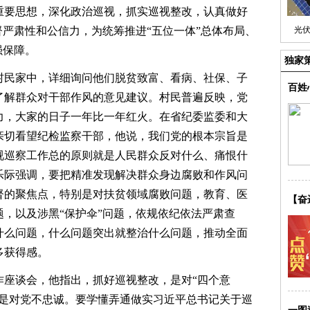
重要思想，深化政治巡视，抓实巡视整改，认真做好
督严肃性和公信力，为统筹推进“五位一体”总体布局、
光
强保障。
独家
民家中，详细询问他们脱贫致富、看病、社保、子
百姓
了解群众对干部作风的意见建议。村民普遍反映，党
力，大家的日子一年比一年红火。在省纪委监委和大
亲切看望纪检监察干部，他说，我们党的根本宗旨是
视巡察工作总的原则就是人民群众反对什么、痛恨什
乐际强调，要把精准发现解决群众身边腐败和作风问
督的聚焦点，特别是对扶贫领域腐败问题，教育、医
【奋
，以及涉黑“保护伞”问题，依规依纪依法严肃查
什么问题，什么问题突出就整治什么问题，推动全面
多获得感。
座谈会，他指出，抓好巡视整改，是对“四个意
就是对党不忠诚。要学懂弄通做实习近平总书记关于巡