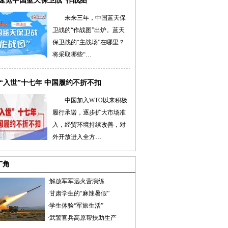
速览中国蓝天保卫战“作战图”
未来三年，中国蓝天保
卫战的“作战图”出炉。蓝天
保卫战的“主战场”在哪里？
将采取哪些“…
|“入世”十七年 中国履约不折不扣
中国加入WTO以来积极
履行承诺，逐步扩大市场准
入，经贸环境持续改善，对
外开放进入全方…
广角
·
解放军军远火营演练
·
甘肃学生的“麻辣暑假”
·
学生体验“军旅生活”
·
武警官兵高原帮扶助生产