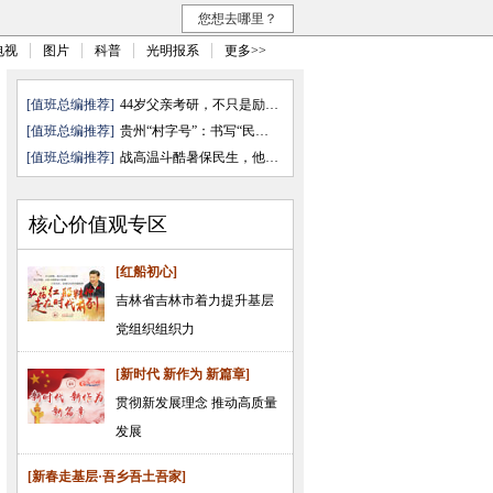
您想去哪里？
电视
图片
科普
光明报系
更多>>
[值班总编推荐]
44岁父亲考研，不只是励志故事
[值班总编推荐]
贵州“村字号”：书写“民乐”与 ...
[值班总编推荐]
战高温斗酷暑保民生，他们奋力前行
核心价值观专区
[红船初心]
吉林省吉林市着力提升基层
党组织组织力
[新时代 新作为 新篇章]
贯彻新发展理念 推动高质量
发展
[新春走基层·吾乡吾土吾家]