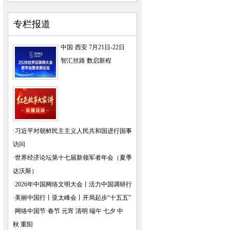
专栏报道
中国·西安 7月21日-22日
智汇丝路 数启新程
·
习近平对朝鲜民主主义人民共和国进行国事
访问
·
世界经济论坛第十七届新领军者年会（夏季
达沃斯）
·
2026年中国网络文明大会
丨
活力中国调研行
·
美丽中国行
丨
亚太峰会
丨
开局起步“十五五”
·
网络中国节·春节
元宵
清明
端午
七夕
中
秋
重阳