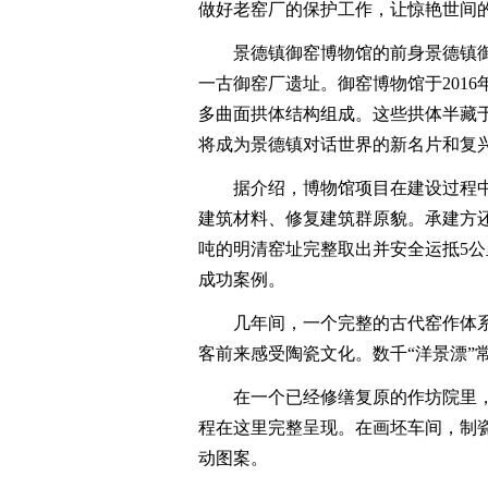
做好老窑厂的保护工作，让惊艳世间
景德镇御窑博物馆的前身景德镇御
一古御窑厂遗址。御窑博物馆于201
多曲面拱体结构组成。这些拱体半藏
将成为景德镇对话世界的新名片和复
据介绍，博物馆项目在建设过程中
建筑材料、修复建筑群原貌。承建方还
吨的明清窑址完整取出并安全运抵5
成功案例。
几年间，一个完整的古代窑作体系
客前来感受陶瓷文化。数千“洋景漂”
在一个已经修缮复原的作坊院里，1
程在这里完整呈现。在画坯车间，制
动图案。