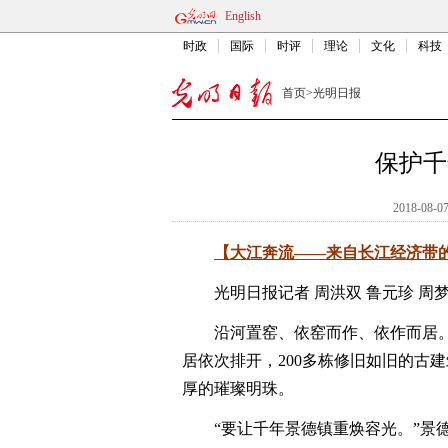
English
时政
国际
时评
理论
文化
科技
首页
>
光明日报
保护千
2018-08-07
【大江奔流——来自长江经济带
光明日报记者 周洪双 鲁元珍 周
沿河置窑、依窑而作、依作而居。6
居依次排开，200多栋修旧如旧的古
厚的璀璨明珠。
“要让千年景德镇重焕容光。”景德