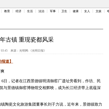
教育
经济
生活
法治
军事
卫生
健康
女人
文娱
年古镇 重现瓷都风采
 03:45
来源：
光明网-《光明日报》
的报道】
梦爽
日，记者在江西景德镇明清御窑厂遗址旁看到，作坊、民
建筑与景德镇御窑博物馆交相辉映，成为长江经济带上底蕴深
镇陶瓷文化旅游集团董事长刘子力说，近年来，景德镇致力