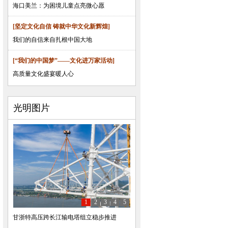
海口美兰：为困境儿童点亮微心愿
[坚定文化自信 铸就中华文化新辉煌]
我们的自信来自扎根中国大地
[“我们的中国梦”——文化进万家活动]
高质量文化盛宴暖人心
光明图片
1
2
3
4
5
甘浙特高压跨长江输电塔组立稳步推进