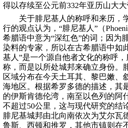
得以存续至公元前332年亚历山大
关于腓尼基人的称呼和来历，学
行的观点认为，“腓尼基人”（Phoen
希腊语中意为“深红色”的词；因为
染料的专家，所以在古希腊语中如此
基人”是一个源自他者文化的称呼，
称，而是以所处城邦来确立身份。
区域分布在今天土耳其、黎巴嫩、
海地区。根据希罗多德的描述，其
的伊斯肯德伦湾，南至以色列的阿
不超过50公里，这与现代研究的结
腓尼基城邦由北向南依次为艾尔瓦
鲁斯、西顿和推罗，其他市镇则在