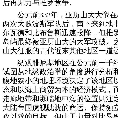
后再无力与推罗竞争。
公元前332年，亚历山大大帝在
两次大败波斯军队后，南下来到地
尔瓦德和比布鲁斯迅速投降，但推
岛屿最终被亚历山大的大军攻破。
山大征服的古代近东其他地区一道
纵观腓尼基地区在公元前一千纪
试图从地缘政治学的角度进行分析
腹地狭小的地理环境决定了该地区
态和以海上商贸为本的经济模式，
走廊地带和濒临地中海的位置则注
大陆帝国虎视眈眈的命运。保持独
孜以求的目标，但由于力量对比悬