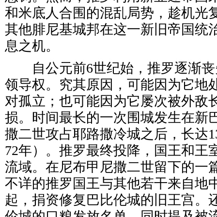
和米底人合围的混乱局势，趁机光
其他腓尼基城邦在这一新旧帝国统
息之机。
自公元前6世纪始，推罗逐渐丧
领导权。究其原因，可能因为它地
对孤立；也可能因为它屡次被外敌
损。时间最长的一次围城发生在新
撒二世攻占耶路撒冷城之后，长达13年
72年）。推罗最终投降，国王和王
流域。在尼布甲尼撒二世留下的一
不详的推罗国王与其他若干来自地
起，捐资修复巴比伦城的旧王宫。
伦城的口粮发放名单，同时提及被