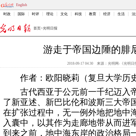
English
时政
国际
时评
理论
文化
科技
教育
经济
生活
法
首页
>
光明日报
游走于帝国边陲的腓
2018-09-17 04:30
来源：
光明网-《光明日
作者：欧阳晓莉（复旦大学历史
古代西亚于公元前一千纪迈入帝
了新亚述、新巴比伦和波斯三大帝
在扩张过程中，无一例外地把地中
入囊中，以其作为走廊地带从而进
到来之前，地中海东岸的政治格局一