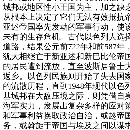
城邦或地区性小王国为主，加之缺
从根本上决定了它们无法有效抵抗
亚述帝国率先发动的军事行动，使
未有的生存危机。古代以色列人选
道路，结果公元前722年和前587
犹大相继亡于新亚述和新巴比伦帝
的居民遭到流放，直至波斯居鲁士
返乡。以色列民族则开始了失去国
的流散历程，直到1948年现代以
基城邦在大敌压境之际，则凭借自
海军实力，发展出复杂多样的应对
和军事利益换取政治自治，或趁帝
务，或斡旋于帝国与埃及之间以谋