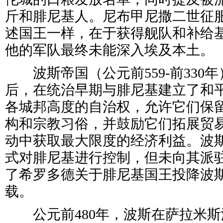
斤和腓尼基人。尼布甲尼撒二世征
述国王一样，在于获得舰队和补给
他的军队最终未能深入埃及本土。
波斯帝国（公元前559-前330
后，在统治早期与腓尼基建立了和
各城邦高度的自治权，允许它们保
构和宗教习俗，并鼓励它们拓展贸
动中获取最大限度的经济利益。波
式对腓尼基进行控制，但未向其派
了希罗多德关于腓尼基国王投降波
载。
公元前480年，波斯在萨拉米斯