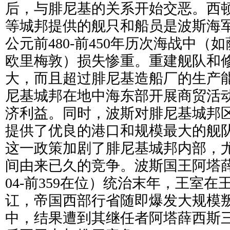
后，与腓尼基的关系开始交恶。西
等城邦提供的舰只和船员是波斯海
公元前480-前450年历次海战中（
欧里梅敦）损失惨重。重建舰队和
大，而且超过腓尼基造船厂的生产
尼基城邦在地中海东部开展商贸活
济利益。同时，波斯对腓尼基城邦
提供了优良的港口和规模最大的舰
这一政策加剧了腓尼基城邦内部，
间由来已久的竞争。波斯国王阿塔
04-前359在位）统治末年，王室
讧，帝国西部行省随即爆发大规模
中，结果遭到其继任者阿塔薛西斯