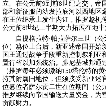
立。在公元前9到前8世纪之交，帝
部和新征服的幼发拉底河以西地区
在王位继承上发生内讧，推罗趁机
公元前8世纪上半期大力拓展在地
自提格拉特·帕拉萨尔三世（公元前7
位）篡位上台后，新亚述帝国开始
国王通过战争手段重新控制叙利亚
置行省以加强统治。腓尼基城邦通
（推罗每年必须缴纳150塔伦特的
持其附属国地位，但须接受新亚述
位篡位者萨尔贡二世在位期间（公元前7
推罗继续向帝国输送大量资金，为营
贡献财力。