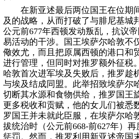
在新亚述最后两位国王在位期间
及的战略，从而打破了与腓尼基城
公元前677年西顿发动叛乱，抗议
易活动的干涉。国王埃萨尔哈敦不
儆效尤，而且把原属西顿的港口和
进行管理，但同时对推罗额外征税。
哈敦首次进军埃及失败后，推罗趁
与埃及结成同盟。此举招致埃萨尔
切断其水源和食物供给，推罗国王
更多税收和贡赋，他的女儿们被悉
罗国王并未就此臣服，在埃萨尔哈
拔统治时（公元前668-前627年）
惩罚。然而，推罗利用新亚述帝国