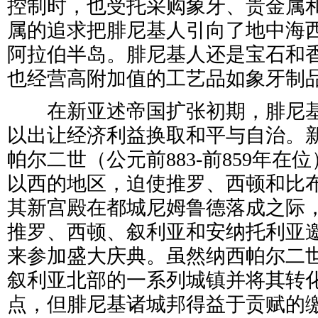
控制时，也受托采购象牙、贵金属
属的追求把腓尼基人引向了地中海
阿拉伯半岛。腓尼基人还是宝石和
也经营高附加值的工艺品如象牙制
在新亚述帝国扩张初期，腓尼基
以出让经济利益换取和平与自治。
帕尔二世（公元前883-前859年在
以西的地区，迫使推罗、西顿和比
其新宫殿在都城尼姆鲁德落成之际
推罗、西顿、叙利亚和安纳托利亚邀
来参加盛大庆典。虽然纳西帕尔二
叙利亚北部的一系列城镇并将其转
点，但腓尼基诸城邦得益于贡赋的