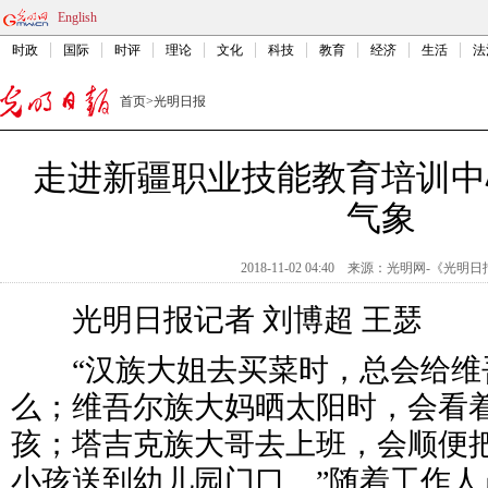
English
时政
国际
时评
理论
文化
科技
教育
经济
生活
法
首页
>
光明日报
走进新疆职业技能教育培训中
气象
2018-11-02 04:40
来源：
光明网-《光明日
光明日报记者 刘博超 王瑟
“汉族大姐去买菜时，总会给维
么；维吾尔族大妈晒太阳时，会看
孩；塔吉克族大哥去上班，会顺便
小孩送到幼儿园门口。”随着工作人