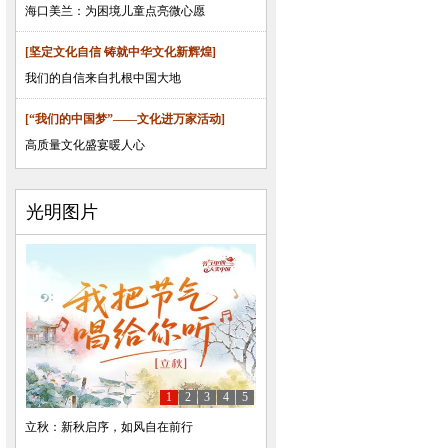
海口美兰：为困境儿童点亮微心愿
[坚定文化自信 铸就中华文化新辉煌]
我们的自信来自扎根中国大地
[“我们的中国梦”——文化进万家活动]
高质量文化盛宴暖人心
光明图片
1
2
3
4
5
立秋：新秋启序，如风自在前行