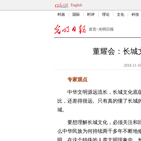
English
时政
国际
时评
理论
文化
科技
首页
>
光明日报
董耀会：长城
2018-11-10
专家观点
中华文明源远流长，长城文化底蕴
比，还差得很远。只有真的懂了长城
城。
要想理解长城文化，必须关注和回
么中华民族为何持续两千多年不断地
明。在这个特殊的人类文明现象中，