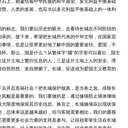
垒石上，都凝结着中华民族的和平愿望。多元利益平衡基础
智慧。人类的发展，也应当以多元利益平衡基础上的一体利
的标志。我们要以历史的眼光，去看待长城在不同阶段的
相承的。接下来，希望把长城所代表的中华文明，在国家层
的事情，也是让世界更好地了解中国的重要途径。爱国，不
怀。那么，国是什么？从繁体字“國”的字形可以看出，国主
在这片土地上繁衍生息的人；三是这片土地上人的安全。理
得自然而然、发自肺腑了。长城，应该成为爱国主义教育的
去并且造福社会？把长城保护做真，是当务之急。排除长
史风貌是最重要的。我们要做的是，通过修缮防止墙体继续
最大限度地保留其历史信息。换言之，长城修缮应以现状保
势，总体来说是越来越好，但与客观需要相比，我们的重视
还需要更多社会力量的支持及参与。让祖祖辈辈生活在长城