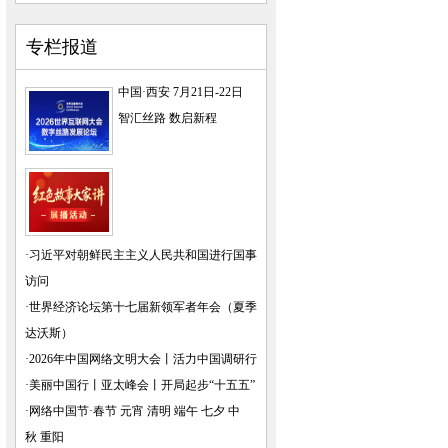
专栏报道
中国·西安 7月21日-22日
智汇丝路 数启新程
·
习近平对朝鲜民主主义人民共和国进行国事
访问
·
世界经济论坛第十七届新领军者年会（夏季
达沃斯）
·
2026年中国网络文明大会
丨
活力中国调研行
·
美丽中国行
丨
亚太峰会
丨
开局起步“十五五”
·
网络中国节·春节
元宵
清明
端午
七夕
中
秋
重阳