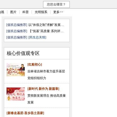
您想去哪里？
电视
图片
科普
光明报系
更多>>
[值班总编推荐]
以“休假之制”求解“发展之需”
[值班总编推荐]
【“筑基”高质量·系列评论之五 ...
[值班总编推荐]
[民生总关情]
核心价值观专区
[红船初心]
吉林省吉林市着力提升基层
党组织组织力
[新时代 新作为 新篇章]
贯彻新发展理念 推动高质量
发展
[新春走基层·吾乡吾土吾家]