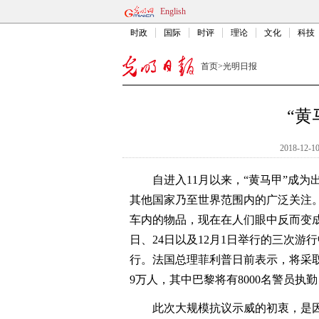
English
时政
国际
时评
理论
文化
科技
首页
>
光明日报
“黄
2018-12-10
自进入11月以来，“黄马甲”成为
其他国家乃至世界范围内的广泛关注
车内的物品，现在在人们眼中反而变成
日、24日以及12月1日举行的三次游行中
行。法国总理菲利普日前表示，将采取“
9万人，其中巴黎将有8000名警员执
此次大规模抗议示威的初衷，是因