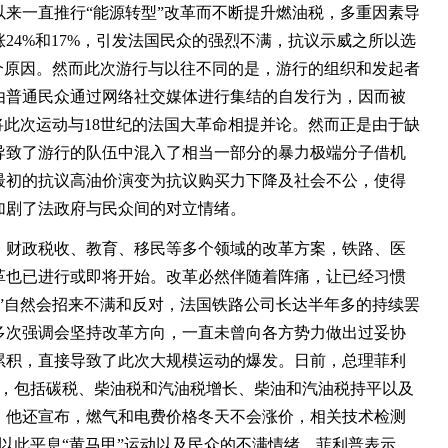
来一直推行“能源转型”改革而不断提升燃油税，多重因素导
24%和17%，引发法国民众的强烈不满，抗议示威之所以选
个原因。然而此次游行与以往不同的是，游行的组织和发起者
由普通民众通过网络社交媒体进行集结的自发行为，因而被
将此次运动与18世纪的法国大革命相提并论。然而正是由于缺
导致了游行的队伍中混入了相当一部分的暴力极端分子借机
最初的抗议高油价演变为抗议购买力下降及社会不公，使得
加剧了法政府与民众间的对立情绪。
财政税收、教育、移民等多个领域的改革方案，铁路、医
革也已进行或即将开始。改革必然伴随着阵痛，让已经习惯
”自然会招来不满和反对，法国铁路公司长达半年多的持续罢
多次强调会坚持改革方向，一直未曾向各方势力做出过妥协
累积，直接导致了此次大规模运动的爆发。日前，总理菲利
月，包括碳税、柴油税和汽油税增长、柴油和汽油税持平以及
，他还宣布，燃气和电费价格冬天不会涨价，相关技术检测
以此平息“黄马甲”运动以及民众的不满情绪。菲利普表示，