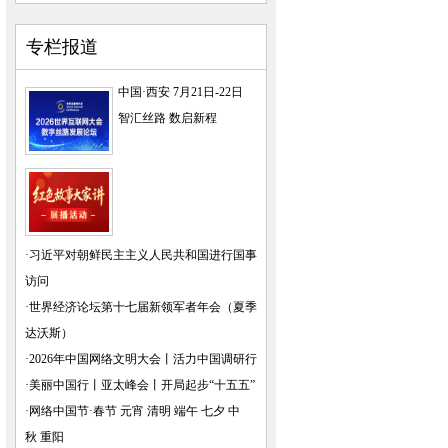
专栏报道
中国·西安 7月21日-22日
智汇丝路 数启新程
·
习近平对朝鲜民主主义人民共和国进行国事
访问
·
世界经济论坛第十七届新领军者年会（夏季
达沃斯）
·
2026年中国网络文明大会
丨
活力中国调研行
·
美丽中国行
丨
亚太峰会
丨
开局起步“十五五”
·
网络中国节·春节
元宵
清明
端午
七夕
中
秋
重阳