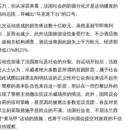
买力，但从深层来看，法国社会的阶级分化才是运动爆发的
向总统，并喊出“马克龙下台”的口号。
次运动造成的损失将达数十亿欧元。虽然圣诞节即将到
加，反而会减少。此外法国旅游业也备受打击。不少酒店抱
。据相关机构调查，酒店业将因此损失上千万欧元。经济部
15%到25%。
动也加速了法国政坛及社会的分裂。自运动开始后，法政
析人士认为，示威者绝大多数是所谓的贫困阶层，属于社会
因此试图以抹黑去削弱抗议的正义性对公众舆论来说不起作
，警察的基本队伍也来自这一阶层，所以在一些巴黎以外的
出现了警察主动撤出抗议示威场所的情况。此外，国民议会
政府的应对策略，甚至因此被逐出多数党议员团，各反对党
求立刻采取措施平息民众的不满。法国社会党、不屈法兰西
“黄马甲”运动的措施，也将于10日向国会提交对政府的不信
有待观察。