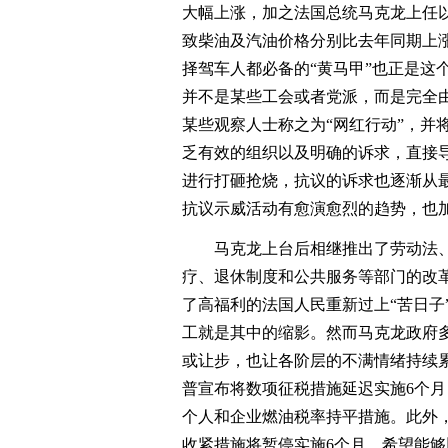
大幅上涨，加之法国总统马克龙上任以
致柴油及汽油价格分别比去年同期上涨
择驾车人都必备的“黄马甲”也正是这
并不是某些工会或者党派，而是完全
某些观察人士称之为“网红行动”，并
乏有效的组织以及明确的诉求，直接
进行打砸抢烧，抗议的诉求也逐渐从
抗议示威活动有愈演愈烈的趋势，也
马克龙上台后相继推出了劳动法、
疗、退休制度和公共服务等部门的改
了高福利的法国人民重新过上“苦日子
工就是其中的缩影。然而马克龙政府
或让步，也让各阶层的不满情绪持续
普宣布将数项征税措施延迟实施6个
个人和企业燃油税率持平措施。此外
收紧措施将暂停实施6个月，希望能够