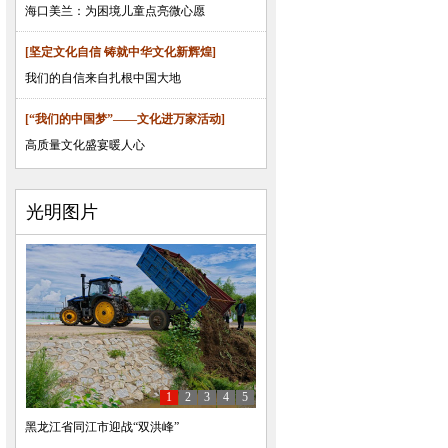
海口美兰：为困境儿童点亮微心愿
[坚定文化自信 铸就中华文化新辉煌]
我们的自信来自扎根中国大地
[“我们的中国梦”——文化进万家活动]
高质量文化盛宴暖人心
光明图片
1
2
3
4
5
黑龙江省同江市迎战“双洪峰”