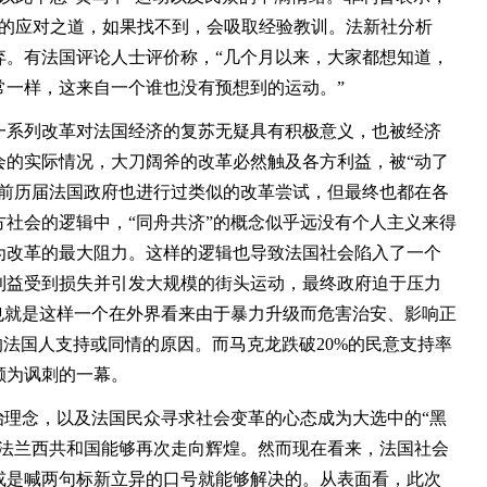
效的应对之道，如果找不到，会吸取经验教训。法新社分析
弃。有法国评论人士评价称，“几个月以来，大家都想知道，
常一样，这来自一个谁也没有预想到的运动。”
系列改革对法国经济的复苏无疑具有积极意义，也被经济
会的实际情况，大刀阔斧的改革必然触及各方利益，被“动了
此前历届法国政府也进行过类似的改革尝试，但最终也都在各
社会的逻辑中，“同舟共济”的概念似乎远没有个人主义来得
为改革的最大阻力。这样的逻辑也导致法国社会陷入了一个
利益受到损失并引发大规模的街头运动，最终政府迫于压力
也就是这样一个在外界看来由于暴力升级而危害治安、影响正
的法国人支持或同情的原因。而马克龙跌破20%的民意支持率
颇为讽刺的一幕。
理念，以及法国民众寻求社会变革的心态成为大选中的“黑
内法兰西共和国能够再次走向辉煌。然而现在看来，法国社会
或是喊两句标新立异的口号就能够解决的。从表面看，此次