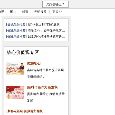
您想去哪里？
电视
图片
科普
光明报系
更多>>
[值班总编推荐]
以“休假之制”求解“发展之需”
[值班总编推荐]
在地文化：如何保护散落的文化“ ...
[值班总编推荐]
以常态化精准帮扶筑牢边疆民族地 ...
核心价值观专区
[红船初心]
吉林省吉林市着力提升基层
党组织组织力
[新时代 新作为 新篇章]
贯彻新发展理念 推动高质量
发展
[新春走基层·吾乡吾土吾家]