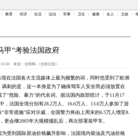
教育
经济
生活
法治
军事
卫生
健康
女人
文娱
马甲”考验法国政府
 03:49
来源：
光明网-《光明日报》
出现在法国各大主流媒体上最为频繁的词，同时也受到了欧洲
。讽刺的是，这一本身是为了确保驾车人安全而必须放置在
了“危险、暴力”的代名词。据法国内政部统计，于11月17
，法国全境分别有28.2万人、16.6万人、13.6万人参加了游
非常措施”应对示威，全国警力将由上周末的6.5万人增至8.
勤，更会继2005年大规模骚乱后，再次部署装甲车。
为受到国际原油价格飙升影响，法国境内柴油及汽油价格