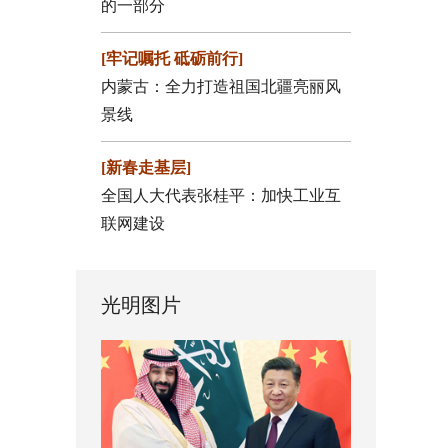
的一部分
[牢记嘱托 砥砺前行]
内蒙古：全力打造祖国北疆亮丽风
景线
[新春走基层]
全国人大代表张桂平：加快工业互
联网建设
光明图片