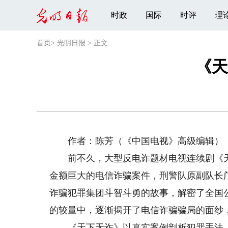
时政
国际
时评
理
首页
>
光明日报
>
正文
《天
作者：陈芳（《中国电视》高级编辑）
前不久，大型反电诈题材电视连续剧《天
金额巨大的电信诈骗案件，刑警队原副队长
诈骗犯罪集团斗智斗勇的故事，解密了全国
的较量中，逐渐揭开了电信诈骗骗局的面纱
《天下无诈》以真实案例剖析犯罪手法，