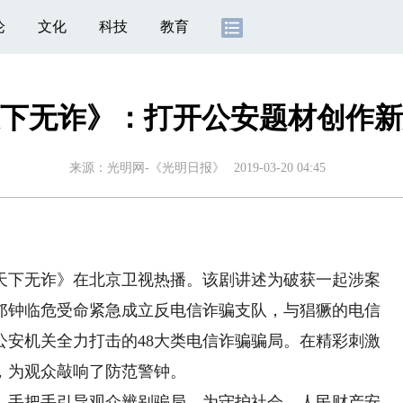
论
文化
科技
教育
下无诈》：打开公安题材创作新
来源：
光明网-《光明日报》
2019-03-20 04:45
下无诈》在北京卫视热播。该剧讲述为破获一起涉案
邝钟临危受命紧急成立反电信诈骗支队，与猖獗的电信
公安机关全力打击的48大类电信诈骗骗局。在精彩刺激
，为观众敲响了防范警钟。
手把手引导观众辨别骗局，为守护社会、人民财产安