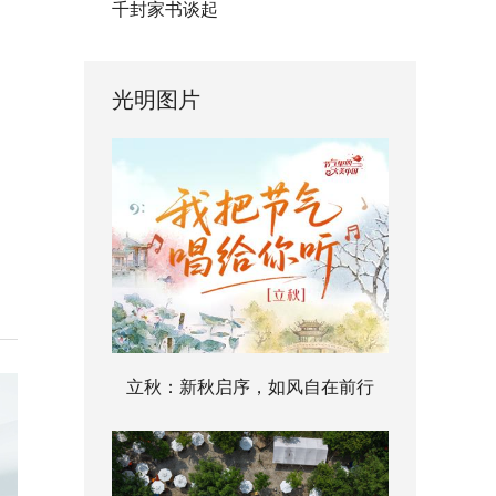
千封家书谈起
光明图片
立秋：新秋启序，如风自在前行