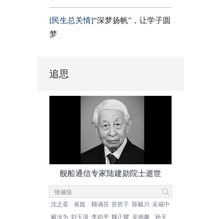
[民生总关情]
“深梦扬帆”，让学子圆
梦
追思
舰船通信专家陆建勋院士逝世
沈之荃
崔崑
顾诵芬
苏哲子
陈毓川
吴咸中
戴汝为
刘玉清
李幼平
魏正耀
吴德馨
孙玉