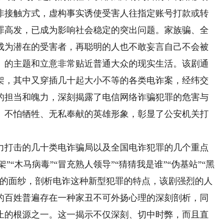
非接触方式，虚构事实诱使受害人往指定账号打款或转
罪高发，已成为影响社会稳定的突出问题。家族骗、全
成为潜在的受害者，再聪明的人也不敢妄言自己不会被
》的主题和立意非常贴近普通大众的现实生活。该剧通
架，其中又穿插几十起大小不等的各类电诈案，经纬交
的担当和魄力，深刻揭露了电信网络诈骗犯罪的危害与
、不怕牺牲、无私奉献的英雄形象，彰显了公安机关打
打击的几十类电诈骗局以及全国电诈犯罪的几个重点
”“木马病毒”“冒充熟人领导”“猜猜我是谁”“伪基站”“黑
诈的面纱，剖析电诈这种新型犯罪的特点，该剧强烈的人
的百姓普遍存在一种家丑不可外扬心理的深刻剖析，同
止的根源之一。这一揭示不仅深刻、切中时弊，而且直