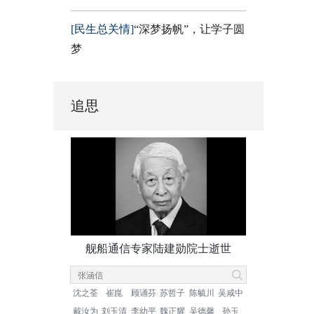
[民生总关情]
“深梦扬帆”，让学子圆
梦
追思
舰船通信专家陆建勋院士逝世
沈之荃
崔崑
顾诵芬
苏哲子
陈毓川
吴咸中
戴汝为
刘玉清
李幼平
魏正耀
吴德馨
孙玉