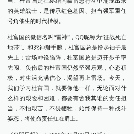
当。杜富国是在终结南疆雷患行动中涌现出来
的英雄战士，是传承红色基因、担当强军重任
号角催生的时代楷模。
杜富国的微信名叫“雷神”，QQ昵称为“征战死亡
地带”。和死神掰手腕，杜富国总是撸起袖子最
先上；雷场冲锋陷阵，杜富国总是迈开步子率
先闯。负伤后的杜富国仍然坚强乐观，心态积
极，对生活充满信心，渴望再上雷场。今天，
我们学习杜富国，就要像他一样，无论面对什
么样的艰险和困难，都要有舍我其谁的责任担
当，不怕艰苦，不畏牺牲，始终保持一种战斗
姿态，将使命责任扛在肩上。