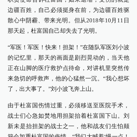
边疆百姓，自己必须挺身在前，为边疆百姓驱
散心中阴霾、带来光明。但从2018年10月11日
那天起，杜富国自己却失去了光明。
“军医！军医！快来！担架！”在随队军医刘小波
的记忆里，那天的画面是剧烈晃动的，当天他
正在山脚的医疗救护点待命，对讲机里突然传
来急切的呼救声，他的心猛然一沉。“我心想坏
了，出大事了。”刘小波飞奔上山。
由于杜富国伤情过重，必须移送至医院手术，
战士们心急如焚地用担架抬着杜富国下山。刘
新未是抬担架的战士之一，他和战友们生怕颠
簸会加重杜富国的伤情，“我们大喊着‘慢一点！