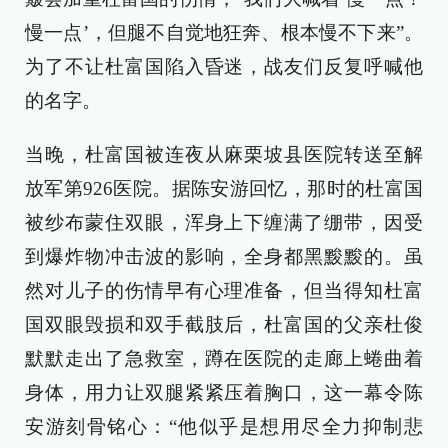
慢一点’，但腿不自觉地狂奔、根本慢不下来”。
为了不让杜富国陷入昏迷，战友们反复呼喊他
的名字。
当晚，杜富国被连夜从麻栗坡县医院转送至解
放军第926医院。据陈安游回忆，那时的杜富国
被纱布蒙住双眼，浑身上下缠满了绷带，因受
到爆炸物冲击波的影响，全身都黑黢黢的。虽
然对儿子的伤情早有心理准备，但当得知杜富
国双眼毁损和双手截肢后，杜富国的父亲杜俊
默默走出了急救室，蹲在医院的走廊上蜷曲着
身体，用力让双腿紧紧压着胸口，这一幕令陈
安游刻骨铭心：“他似乎是想用尽全力抑制悲