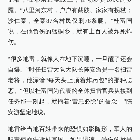
魇。“八里河东村，户户有截肢、家家有拐杖；
沙仁寨，全寨87名村民仅剩78条腿。”杜富国
说，在他负伤的猛硐乡，就有上百人被炸死炸
伤。
“很多地雷，就像人在地下沉睡，一旦醒了还会
自爆。”时任扫雷大队大队长陈安游是一名扫雷
老将，他深谙“每天头上顶着炸药包”的那种忐
忑。“但以杜富国为代表的全体扫雷官兵从接到
任务那一刻起，就抱着‘雷患必除’的信念。”陈
安游坚定地说。
地雷给当地百姓带来的恐惧如影随形，军人的
职责使命告诉杜富国，如果退缩，受伤的就是