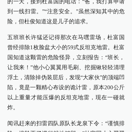
的一天，接到杜富国的电话：“爸，我打算申请
到一线扫雷。”“注意安全。”虽然深知其中的危
险，但杜俊知道这是儿子的追求。
五班班长许猛还记得那次在马嘿雷场，杜富国
曾经排除1枚脸盆大小的59式反坦克地雷。杜富
国知道这颗雷的危险怪异，立刻报告：“班长，
让我来！”他小心翼翼用毛刷、挖掘锹轻轻清理
浮土，清除掉伪装层后，发现“大家伙”的顶端凹
陷，竟是一颗精心布设的诡计雷，原本200公斤
以上重量才能压爆的反坦克地雷，现在一碰就
炸。
闻讯赶来的扫雷四队原队长龙泉下令：“谨慎排