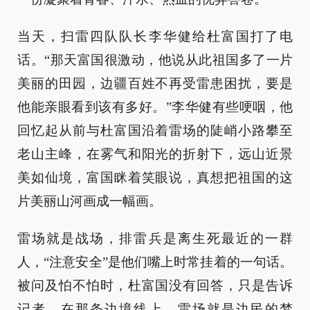
当天，扫雷四队队长李华健给杜富国打了电
话。“那天富国很激动，他说从此祖国多了一片
美丽的田园，边疆百姓不再受雷患困扰，要是
他能亲眼看到该有多好。”李华健有些哽咽，他
回忆起从前与杜富国沿着雷场的陡峭小路攀至
老山主峰，在雾气和阳光的折射下，远山近景
美如仙境，富国眯着笑眼说，真想把祖国的这
片美丽山河画成一幅画。
雷场就是战场，排雷兵是离生死最近的一群
人，“注意安全”是他们嘴上时常挂着的一句话。
被问及怕不怕时，杜富国没有回答，只是告诉
记者，在那条边境线上，雷场就是边民的梦