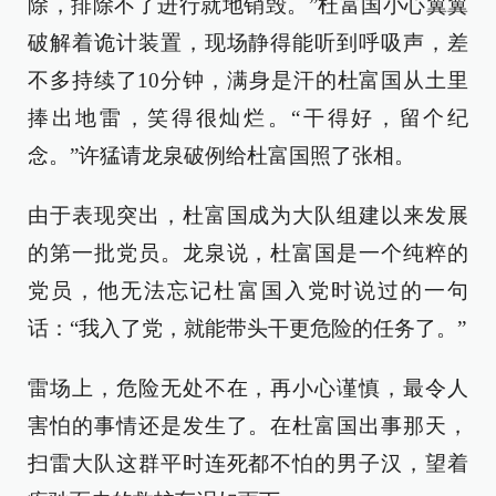
除，排除不了进行就地销毁。”杜富国小心翼翼
破解着诡计装置，现场静得能听到呼吸声，差
不多持续了10分钟，满身是汗的杜富国从土里
捧出地雷，笑得很灿烂。“干得好，留个纪
念。”许猛请龙泉破例给杜富国照了张相。
由于表现突出，杜富国成为大队组建以来发展
的第一批党员。龙泉说，杜富国是一个纯粹的
党员，他无法忘记杜富国入党时说过的一句
话：“我入了党，就能带头干更危险的任务了。”
雷场上，危险无处不在，再小心谨慎，最令人
害怕的事情还是发生了。在杜富国出事那天，
扫雷大队这群平时连死都不怕的男子汉，望着