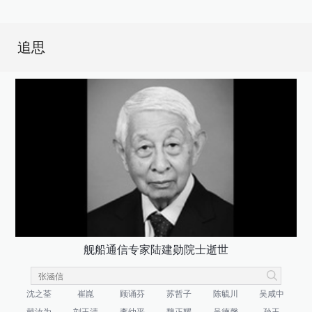
追思
舰船通信专家陆建勋院士逝世
沈之荃
崔崑
顾诵芬
苏哲子
陈毓川
吴咸中
戴汝为
刘玉清
李幼平
魏正耀
吴德馨
孙玉