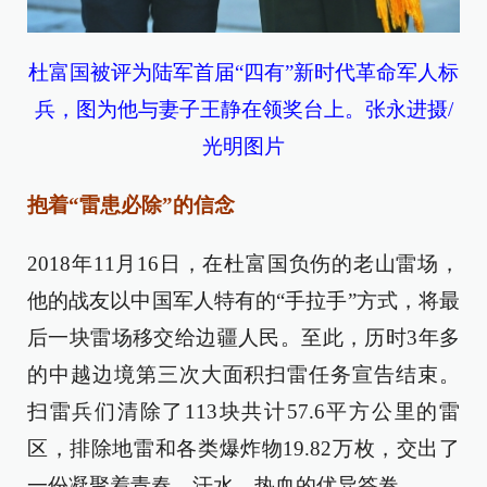
杜富国被评为陆军首届“四有”新时代革命军人标
兵，图为他与妻子王静在领奖台上。张永进摄/
光明图片
抱着“雷患必除”的信念
2018年11月16日，在杜富国负伤的老山雷场，
他的战友以中国军人特有的“手拉手”方式，将最
后一块雷场移交给边疆人民。至此，历时3年多
的中越边境第三次大面积扫雷任务宣告结束。
扫雷兵们清除了113块共计57.6平方公里的雷
区，排除地雷和各类爆炸物19.82万枚，交出了
一份凝聚着青春、汗水、热血的优异答卷。