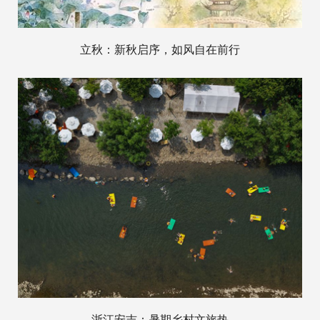
立秋：新秋启序，如风自在前行
浙江安吉：暑期乡村文旅热