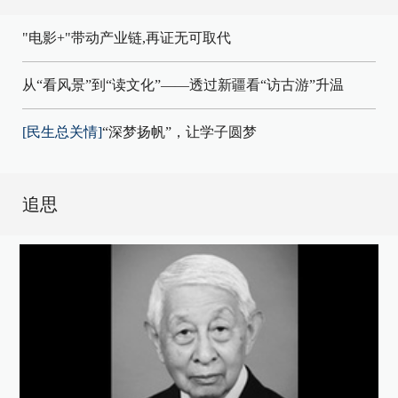
"电影+"带动产业链,再证无可取代
从“看风景”到“读文化”——透过新疆看“访古游”升温
[民生总关情]
“深梦扬帆”，让学子圆梦
追思