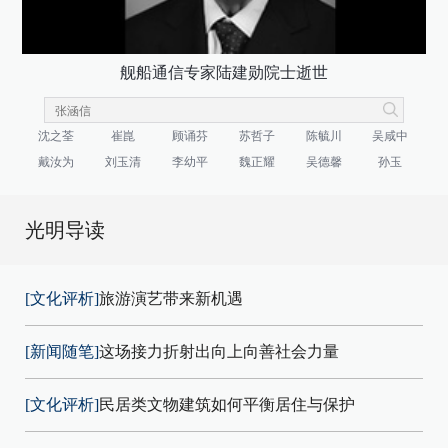
舰船通信专家陆建勋院士逝世
沈之荃
崔崑
顾诵芬
苏哲子
陈毓川
吴咸中
戴汝为
刘玉清
李幼平
魏正耀
吴德馨
孙玉
光明导读
[文化评析]
旅游演艺带来新机遇
[新闻随笔]
这场接力折射出向上向善社会力量
[文化评析]
民居类文物建筑如何平衡居住与保护