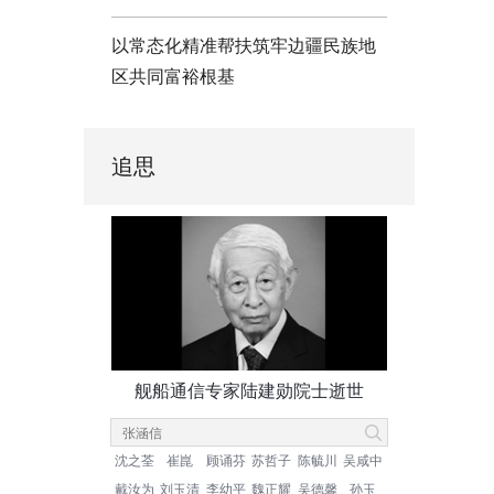
以常态化精准帮扶筑牢边疆民族地
区共同富裕根基
追思
舰船通信专家陆建勋院士逝世
沈之荃
崔崑
顾诵芬
苏哲子
陈毓川
吴咸中
戴汝为
刘玉清
李幼平
魏正耀
吴德馨
孙玉