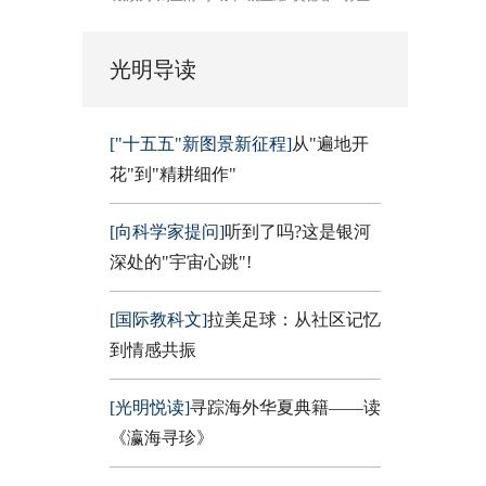
光明导读
["十五五"新图景新征程]
从"遍地开
花"到"精耕细作"
[向科学家提问]
听到了吗?这是银河
深处的"宇宙心跳"!
[国际教科文]
拉美足球：从社区记忆
到情感共振
[光明悦读]
寻踪海外华夏典籍——读
《瀛海寻珍》