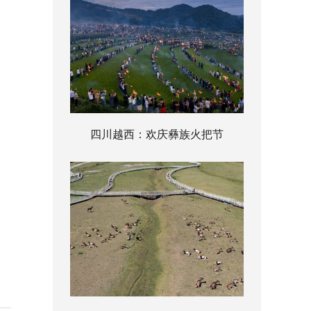
四川越西：欢庆彝族火把节