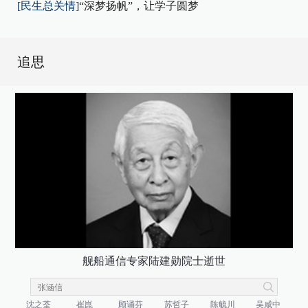
[民生总关情]
“深梦扬帆”，让学子圆梦
追思
舰船通信专家陆建勋院士逝世
沈之荃
崔崑
顾诵芬
苏哲子
陈毓川
吴咸中