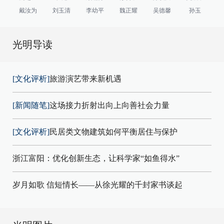
戴汝为
刘玉清
李幼平
魏正耀
吴德馨
孙玉
光明导读
[文化评析]
旅游演艺带来新机遇
[新闻随笔]
这场接力折射出向上向善社会力量
[文化评析]
民居类文物建筑如何平衡居住与保护
浙江富阳：优化创新生态，让科学家“如鱼得水”
岁月如歌 信短情长——从徐光耀的千封家书谈起