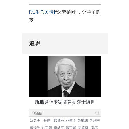
[民生总关情]
“深梦扬帆”，让学子圆
梦
追思
舰船通信专家陆建勋院士逝世
沈之荃
崔崑
顾诵芬
苏哲子
陈毓川
吴咸中
戴汝为
刘玉清
李幼平
魏正耀
吴德馨
孙玉