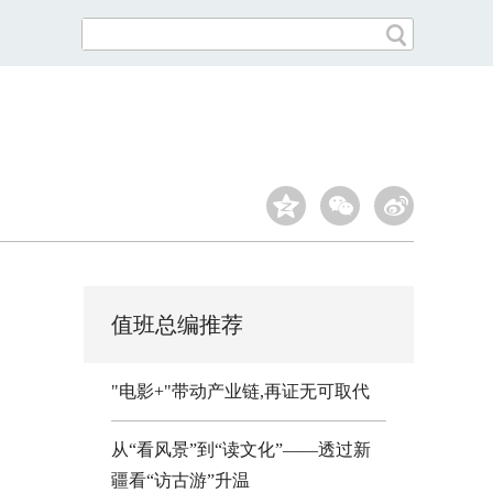
值班总编推荐
"电影+"带动产业链,再证无可取代
从“看风景”到“读文化”——透过新
疆看“访古游”升温