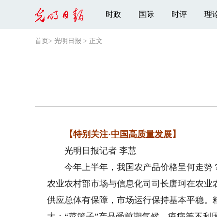
时政
国际
时评
理
首页
>
光明日报
>
正文
【特别关注·
中国高质量发展
】
光明日报记者 李慧
今年上半年，我国农产品价格呈何走势？猪
农业农村部市场与信息化司司长唐珂在农业
供应总体有保障，市场运行保持基本平稳。
大；“菜篮子”产品受前期气候、疫病等不利