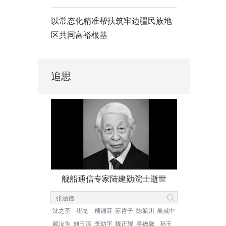
以常态化精准帮扶筑牢边疆民族地
区共同富裕根基
追思
舰船通信专家陆建勋院士逝世
沈之荃
崔崑
顾诵芬
苏哲子
陈毓川
吴咸中
戴汝为
刘玉清
李幼平
魏正耀
吴德馨
孙玉