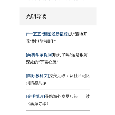
光明导读
["十五五"新图景新征程]
从"遍地开
花"到"精耕细作"
[向科学家提问]
听到了吗?这是银河
深处的"宇宙心跳"!
[国际教科文]
拉美足球：从社区记忆
到情感共振
[光明悦读]
寻踪海外华夏典籍——读
《瀛海寻珍》