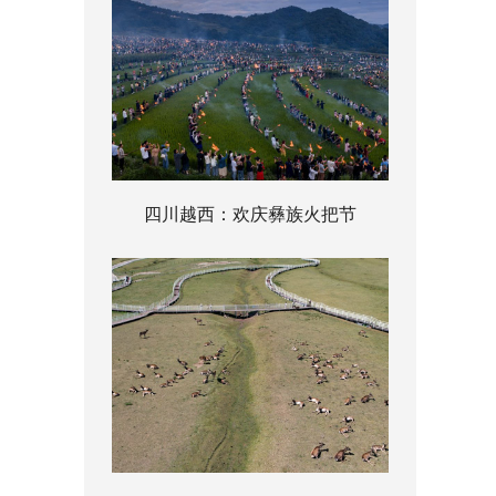
四川越西：欢庆彝族火把节