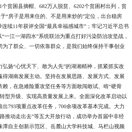
个贫困县摘帽、682万人脱贫、6202个贫困村出列，贫
关于“房子是用来住的、不是用来炒的”定位，出台稳房
沙连续11年获评全国“最具幸福感城市”；牢记习近平总书
以“一江一湖四水”系统联治为重点打好污染防治攻坚战，
切为了群众、一切依靠群众，是我们始终保持干事创业
扬“心忧天下、敢为人先”的湖湘精神，抓紧抓实改
赢得湖南发展主动。坚持在发展思路、发展方式、发展
依赖，在急难险重攻坚任务等方面敢闯敢试、啃“硬骨
业转型升级、实现高质量发展上来。全面深化改革启动以
出793项重点改革任务，700余项改革基本完成。大力
丝路推动走出去”等五大开放行动，成功举办首届中非经
株潭自主创新示范区、岳麓山大学科技城、马栏山视频