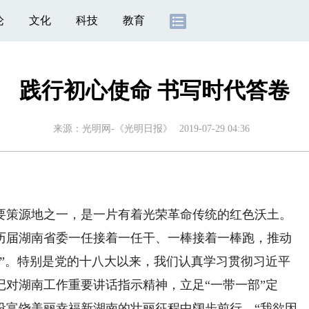
论
文化
科技
教育
践行初心使命 书写时代答卷
来源：
光明网-《光明日报》
2019-07-29 04:36
策源地之一，是一片有着光荣革命传统的红色沃土。
，历届湖南省委一任接着一任干、一棒接着一棒跑，推动
间”。特别是党的十八大以来，我们认真学习贯彻习近平
对湖南工作重要讲话指示精神，立足“一带一部”定
设富饶美丽幸福新湖南的壮丽征程中阔步前行，“我欲因