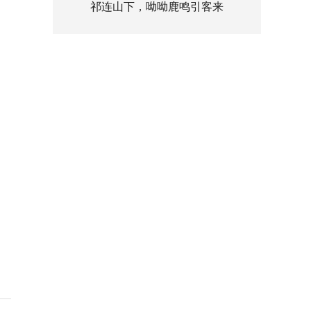
祁连山下，呦呦鹿鸣引客来