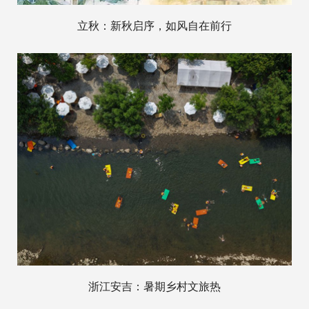
立秋：新秋启序，如风自在前行
浙江安吉：暑期乡村文旅热