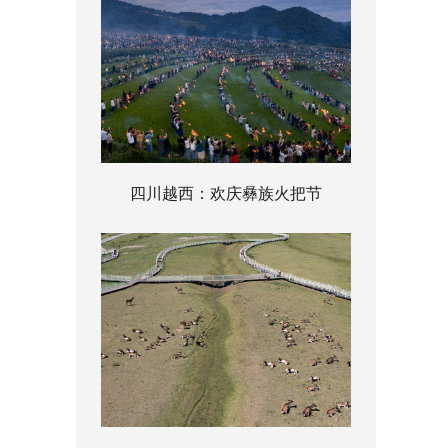
四川越西：欢庆彝族火把节