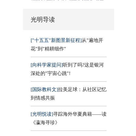
光明导读
["十五五"新图景新征程]
从"遍地开
花"到"精耕细作"
[向科学家提问]
听到了吗?这是银河
深处的"宇宙心跳"!
[国际教科文]
拉美足球：从社区记忆
到情感共振
[光明悦读]
寻踪海外华夏典籍——读
《瀛海寻珍》