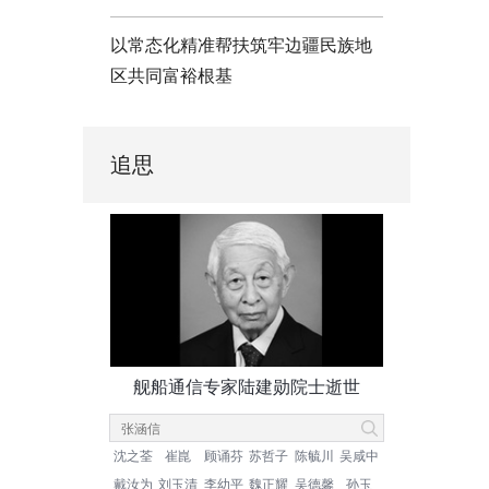
以常态化精准帮扶筑牢边疆民族地
区共同富裕根基
追思
舰船通信专家陆建勋院士逝世
沈之荃
崔崑
顾诵芬
苏哲子
陈毓川
吴咸中
戴汝为
刘玉清
李幼平
魏正耀
吴德馨
孙玉