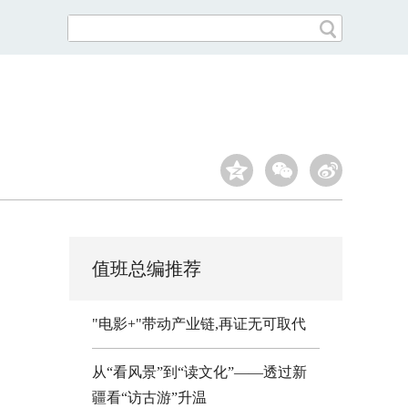
值班总编推荐
"电影+"带动产业链,再证无可取代
从“看风景”到“读文化”——透过新
疆看“访古游”升温