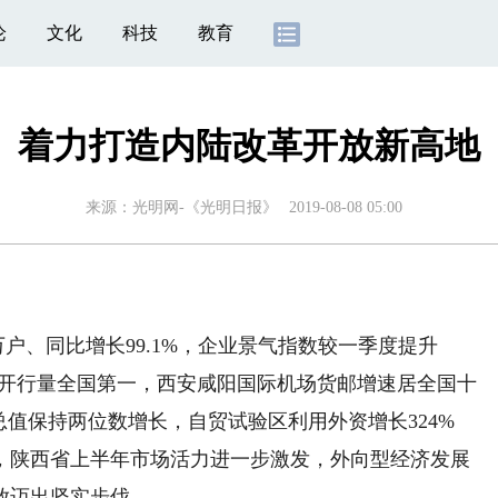
论
文化
科技
教育
着力打造内陆改革开放新高地
来源：
光明网-《光明日报》
2019-08-08 05:00
户、同比增长99.1%，企业景气指数较一季度提升
、实载开行量全国第一，西安咸阳国际机场货邮增速居全国十
总值保持两位数增长，自贸试验区利用外资增长324%
，陕西省上半年市场活力进一步激发，外向型经济发展
放迈出坚实步伐。