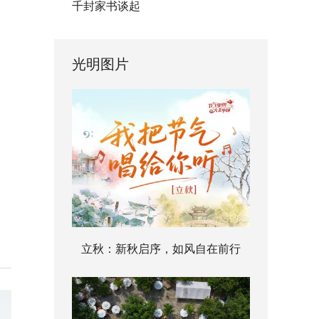
千封家书谈起
光明图片
立秋：新秋启序，如风自在前行