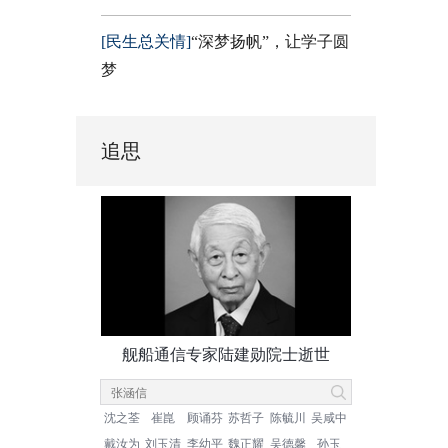
[民生总关情]
“深梦扬帆”，让学子圆
梦
追思
舰船通信专家陆建勋院士逝世
沈之荃
崔崑
顾诵芬
苏哲子
陈毓川
吴咸中
戴汝为
刘玉清
李幼平
魏正耀
吴德馨
孙玉