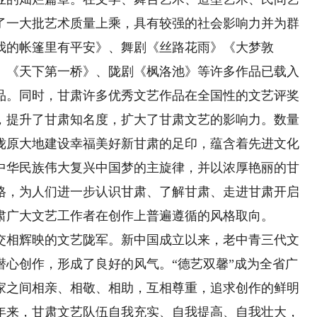
了一大批艺术质量上乘，具有较强的社会影响力并为群
我的帐篷里有平安》、舞剧《丝路花雨》《大梦敦
》《天下第一桥》、陇剧《枫洛池》等许多作品已载入
品。同时，甘肃许多优秀文艺作品在全国性的文艺评奖
，提升了甘肃知名度，扩大了甘肃文艺的影响力。数量
陇原大地建设幸福美好新甘肃的足印，蕴含着先进文化
中华民族伟大复兴中国梦的主旋律，并以浓厚艳丽的甘
格，为人们进一步认识甘肃、了解甘肃、走进甘肃开启
肃广大文艺工作者在创作上普遍遵循的风格取向。
相辉映的文艺陇军。新中国成立以来，老中青三代文
潜心创作，形成了良好的风气。“德艺双馨”成为全省广
家之间相亲、相敬、相助，互相尊重，追求创作的鲜明
0年来，甘肃文艺队伍自我充实、自我提高、自我壮大，