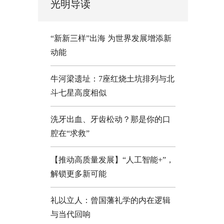
光明导读
“新新三样”出海 为世界发展增添新
动能
牛河梁遗址：7座红烧土坑排列与北
斗七星高度相似
洗牙出血、牙齿松动？那是你的口
腔在“求救”
【推动高质量发展】“人工智能+”，
解锁更多新可能
礼以立人：曾国藩礼学的内在逻辑
与当代回响