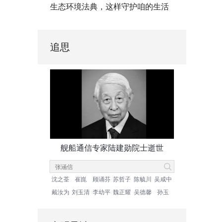
生态环境法典，这样守护咱的生活
追思
舰船通信专家陆建勋院士逝世
沈之荃
崔崑
顾诵芬
苏哲子
陈毓川
吴咸中
戴汝为
刘玉清
李幼平
魏正耀
吴德馨
孙玉