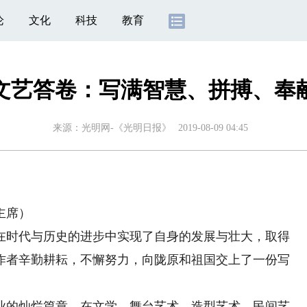
论
文化
科技
教育
文艺答卷：写满智慧、拼搏、奉
来源：
光明网-《光明日报》
2019-08-09 04:45
主席）
时代与历史的进步中实现了自身的发展与壮大，取得
工作者辛勤耕耘，不懈努力，向陇原和祖国交上了一份写
的灿烂篇章。在文学、舞台艺术、造型艺术、民间艺