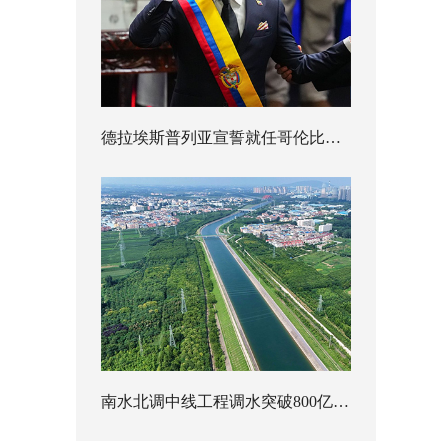
德拉埃斯普列亚宣誓就任哥伦比亚总统
南水北调中线工程调水突破800亿立方米