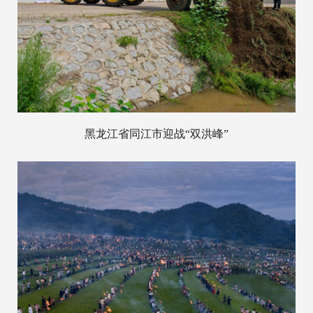
黑龙江省同江市迎战“双洪峰”