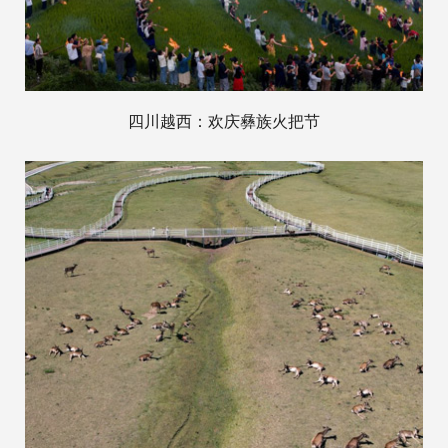
四川越西：欢庆彝族火把节