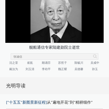
舰船通信专家陆建勋院士逝世
沈之荃
崔崑
顾诵芬
苏哲子
陈毓川
吴咸中
戴汝为
刘玉清
李幼平
魏正耀
吴德馨
孙玉
光明导读
["十五五"新图景新征程]
从"遍地开花"到"精耕细作"