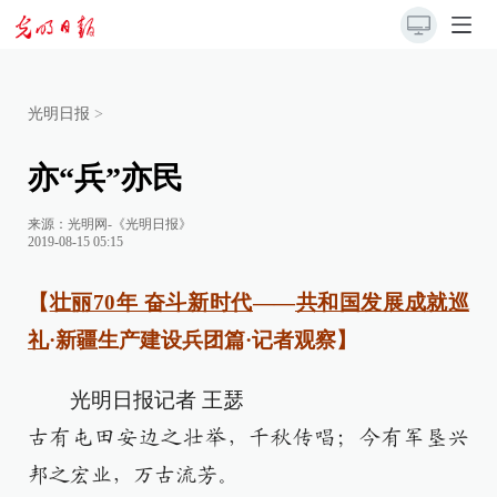
光明日报
>
亦“兵”亦民
来源：
光明网-《光明日报》
2019-08-15 05:15
【
壮丽70年 奋斗新时代
——
共和国发展成就巡
礼
·新疆生产建设兵团篇·记者观察】
光明日报记者 王瑟
古有屯田安边之壮举，千秋传唱；今有军垦兴
邦之宏业，万古流芳。