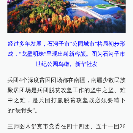
经过多年发展，石河子市“公园城市”格局初步形
成，“戈壁明珠”呈现出崭新容颜。图为石河子市
世纪公园鸟瞰。新华社发
兵团4个深度贫困团场都在南疆，南疆少数民族
聚居团场是兵团脱贫攻坚工作的坚中之坚、难
中之难，是兵团打赢脱贫攻坚战必须要啃下
的“硬骨头”。
三师图木舒克市党委在四十四团、五十一团26