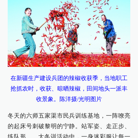
在新疆生产建设兵团的辣椒收获季，当地职工
抢抓农时，收获、晾晒辣椒，田间地头一派丰
收景象。陈洋摄/光明图片
冬天的六师五家渠市民兵训练基地，一阵嘹亮
的起床号刺破黎明的宁静。站军姿、走正步、
练队形……大冬训活动中，一身迷彩服让每一