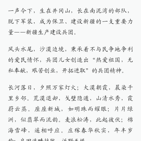
一声令下，生在井冈山，长在南泥湾的部队，
脱下军装，成为保卫、建设新疆的一支重要力
量——新疆生产建设兵团。
风头水尾，沙漠边境，秉承着不与民争地争利
的爱民情怀，兵团儿女创造出“热爱祖国，无
私奉献，艰苦创业，开拓进取”的兵团精神。
长河落日，夕照万家灯火；大漠朝霞，晨染千
里乡邻。荒漠退却，戈壁隐遁，山清水秀，霞
蔚云蒸。座座新城，如明珠而耀眼；片片绿
洲，似翡翠而流韵。麦浪松涛，此起彼伏；棉
海雪峰，遥相呼应。庄稼春华秋实，年丰岁