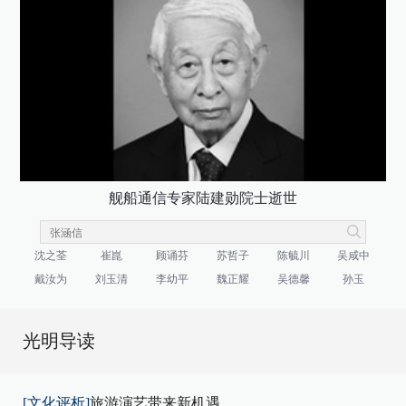
舰船通信专家陆建勋院士逝世
沈之荃
崔崑
顾诵芬
苏哲子
陈毓川
吴咸中
戴汝为
刘玉清
李幼平
魏正耀
吴德馨
孙玉
光明导读
[文化评析]
旅游演艺带来新机遇