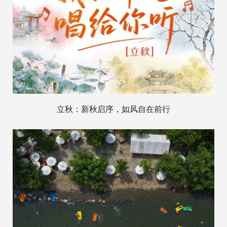
立秋：新秋启序，如风自在前行