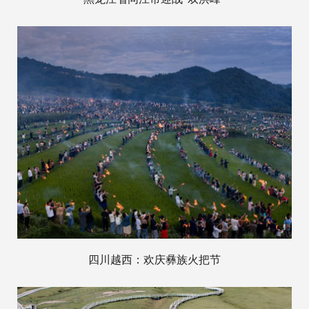
四川越西：欢庆彝族火把节