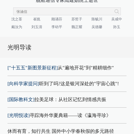
舰船通信专家陆建勋院士逝世
沈之荃
崔崑
顾诵芬
苏哲子
陈毓川
吴咸中
戴汝为
刘玉清
李幼平
魏正耀
吴德馨
孙玉
光明导读
["十五五"新图景新征程]
从"遍地开花"到"精耕细作"
[向科学家提问]
听到了吗?这是银河深处的"宇宙心跳"!
[国际教科文]
拉美足球：从社区记忆到情感共振
[光明悦读]
寻踪海外华夏典籍——读《瀛海寻珍》
休而有育，知行共生 国外中小学春秋假的多元路径