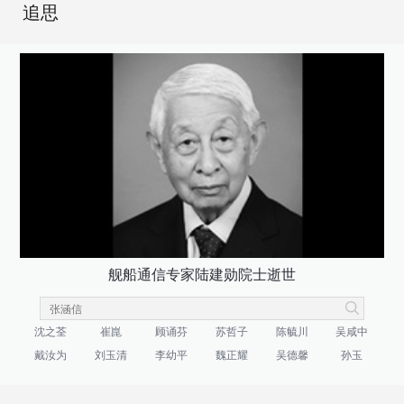
追思
舰船通信专家陆建勋院士逝世
沈之荃
崔崑
顾诵芬
苏哲子
陈毓川
吴咸中
戴汝为
刘玉清
李幼平
魏正耀
吴德馨
孙玉