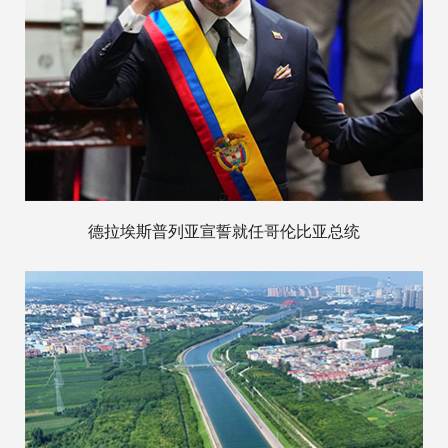
德拉埃斯普列亚宣誓就任哥伦比亚总统