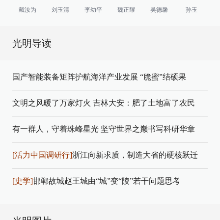
戴汝为
刘玉清
李幼平
魏正耀
吴德馨
孙玉
光明导读
国产智能装备矩阵护航海洋产业发展
“脆蜜”结硕果
文明之风暖了万家灯火
吉林大安：肥了土地富了农民
有一群人，守着珠峰星光
坚守世界之巅书写科研华章
[活力中国调研行]
浙江向新求质，制造大省的硬核跃迁
[史学]
邯郸故城赵王城由“城”变“陵”若干问题思考