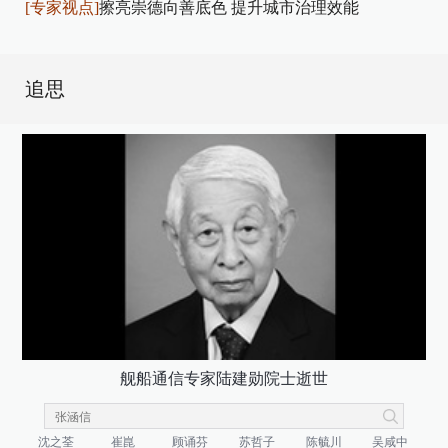
[专家视点]
擦亮崇德向善底色 提升城市治理效能
追思
舰船通信专家陆建勋院士逝世
沈之荃
崔崑
顾诵芬
苏哲子
陈毓川
吴咸中