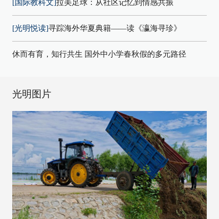
[国际教科文]
拉美足球：从社区记忆到情感共振
[光明悦读]
寻踪海外华夏典籍——读《瀛海寻珍》
休而有育，知行共生 国外中小学春秋假的多元路径
光明图片