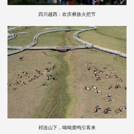
四川越西：欢庆彝族火把节
祁连山下，呦呦鹿鸣引客来