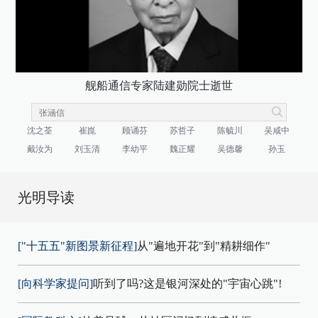
舰船通信专家陆建勋院士逝世
沈之荃
崔崑
顾诵芬
苏哲子
陈毓川
吴咸中
戴汝为
刘玉清
李幼平
魏正耀
吴德馨
孙玉
光明导读
["十五五"新图景新征程]
从"遍地开花"到"精耕细作"
[向科学家提问]
听到了吗?这是银河深处的"宇宙心跳"!