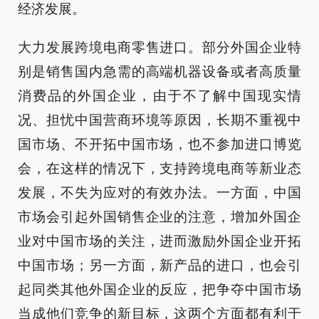
经济发展。
大力发展跨境电商零售进口。部分外国企业特
别是销售国内急需的高端机器设备或者高质量
消费品的外国企业，由于不了解中国现实情
况、担忧中国营商环境等原因，长期不重视中
国市场、不开拓中国市场，也不参加进口博览
会，在这样的情况下，支持跨境电商等新业态
发展，不失为应对的有效办法。一方面，中国
市场会引起外国销售企业的注意，增加外国企
业对中国市场的关注，进而激励外国企业开拓
中国市场；另一方面，新产品的进口，也会引
起同类其他外国企业的反应，把争夺中国市场
当成他们竞争的新目标，这两个方面都有利于