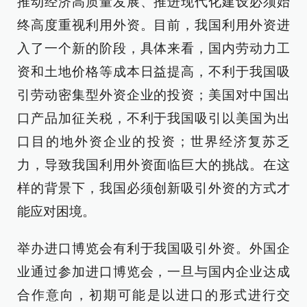
推动经济高质量发展、推进现代化建设必须始
终高度重视利用外资。目前，我国利用外资进
入了一个新的阶段，具体来看，国内劳动力工
资和土地价格等成本日益提高，不利于我国吸
引劳动密集型外资企业的投资；美国对中国出
口产品加征关税，不利于我国吸引以美国为出
口目的地外资企业的投资；世界经济复苏乏
力，导致我国利用外资面临巨大的挑战。在这
样的背景下，我国必须创新吸引外资的方式才
能应对困境。
举办进口博览会有利于我国吸引外资。外国企
业通过参加进口博览会，一旦与国内企业达成
合作意向，初期可能是以进口的形式进行交