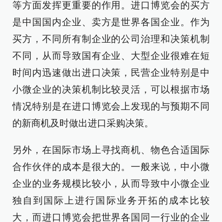
等方面发挥更重要的作用。进口博览会的买方
是中国国内企业、卖方是世界各国企业。作为
买方，不同所有制企业的公司治理和决策机制
不同，从而导致国有企业、大型企业很难在短
时间内迅速做出进口决策，民营企业特别是中
小微企业的决策机制比较灵活，可以根据市场
情况特别是在进口博览会上发现的与预期不同
的新商机及时做出进口采购决策。
另外，在国际市场上寻找商机、物色合适国际
合作伙伴的成本是很大的。一般来说，中小微
企业的业务规模比较小，从而导致中小微企业
独自到国际上进行国际业务开拓的成本比较
大，而进口博览会把世界各国同一行业的企业