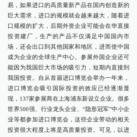
易，如果进口的高质量新产品在国内创造新的
巨大需求，进口的规模就会越来越大，随着进
口规模的扩大，后期外资企业可能会在华直接
投资建厂，生产的产品不仅满足中国国内市
场，还会出口到其他国家和地区，进而使中国
成为企业的全球生产中心。参展外国企业还可
能因为我国巨大市场的吸引力，短期内直接到
我国投资。自从首届进口博览会举办一年来，
进口博览会吸引国际投资的效应已经逐渐显
现，137家参展商在上海浦东新设立企业。很多
世界500强、行业龙头企业、“隐形冠军”中小企
业等都参加进口博览会，这些企业带动的相关
投资很大程度上将是高质量投资。可见，以进