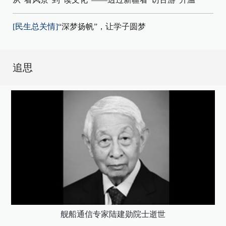
[民生总关情]
“深梦扬帆”，让学子圆梦
追思
舰船通信专家陆建勋院士逝世