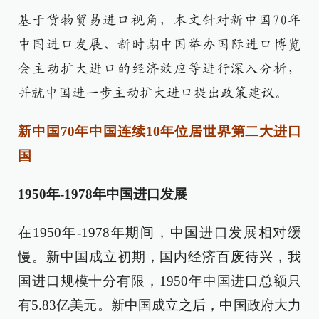
基于货物贸易进口视角，本文针对新中国70年
中国进口发展、新时期中国举办国际进口博览
会主动扩大进口的经济效应等进行深入分析，
并就中国进一步主动扩大进口提出政策建议。
新中国70年中国连续10年位居世界第二大进口
国
1950年-1978年中国进口发展
在1950年-1978年期间，中国进口发展相对缓
慢。新中国成立初期，国内经济百废待兴，我
国进口规模十分有限，1950年中国进口总额只
有5.83亿美元。新中国成立之后，中国政府大力