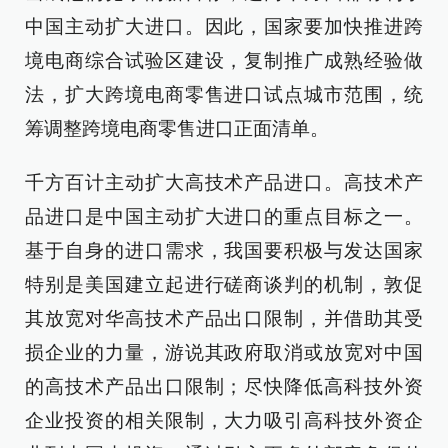
中国主动扩大进口。因此，国家要加快推进跨
境电商综合试验区建设，复制推广成熟经验做
法，扩大跨境电商零售进口试点城市范围，统
筹调整跨境电商零售进口正面清单。
千方百计主动扩大高技术产品进口。高技术产
品进口是中国主动扩大进口的重点目标之一。
基于自身的进口需求，我国要积极与发达国家
特别是美国建立起进行磋商谈判的机制，敦促
其放宽对华高技术产品出口限制，并借助其受
损企业的力量，游说其政府取消或放宽对中国
的高技术产品出口限制；尽快降低高科技外资
企业投资的相关限制，大力吸引高科技外资企