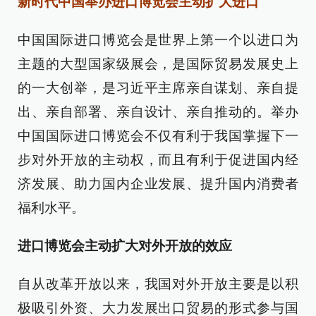
新时代中国举办进口博览会主动扩大进口
中国国际进口博览会是世界上第一个以进口为
主题的大型国家级展会，是国际贸易发展史上
的一大创举，是习近平主席亲自谋划、亲自提
出、亲自部署、亲自设计、亲自推动的。举办
中国国际进口博览会不仅有利于我国掌握下一
步对外开放的主动权，而且有利于促进国内经
济发展、助力国内企业发展、提升国内消费者
福利水平。
进口博览会主动扩大对外开放的效应
自从改革开放以来，我国对外开放主要是以积
极吸引外资、大力发展出口贸易的形式参与国