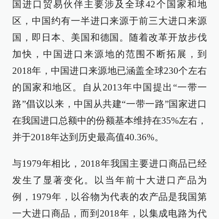
国进口贸易伙伴主要涉及全球42个国家和地
区，中国约有一半进口来源于前三大进口来源
国，即日本、美国和德国。随着改革开放步伐
加快，中国进口来源地的范围不断拓展，到
2018年，中国进口来源地已涵盖全球230个左右
的国家和地区。自从2013年中国提出“一带一
路”倡议以来，中国从共建“一带一路”国家进口
在我国进口总额中的份额基本维持在35%左右，
并于2018年达到历史最高值40.36%。
与1979年相比，2018年我国主要进口商品已经
发生了显著变化。以当年前十大进口产品为
例，1979年，以谷物为代表的农产品是我国第
一大进口商品，而到2018年，以集成电路为代