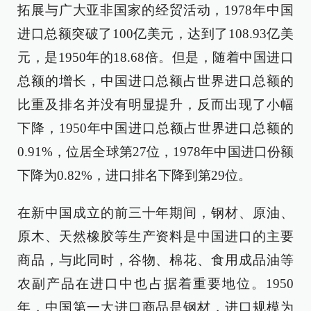
拓展与广大亚非国家的经贸活动，1978年中国
进口总额突破了100亿美元，达到了108.93亿美
元，是1950年的18.68倍。但是，随着中国进口
总额的增长，中国进口总额占世界进口总额的
比重及排名并没有明显提升，反而出现了小幅
下降，1950年中国进口总额占世界进口总额的
0.91%，位居全球第27位，1978年中国进口份额
下降为0.82%，进口排名下降到第29位。
在新中国成立的前三十年期间，钢材、原油、
原木、天然橡胶等生产资料是中国进口的主要
商品，与此同时，谷物、棉花、食用成品油等
农副产品在进口中也占据着重要地位。1950
年，中国第一大进口商品是钢材，进口规模为