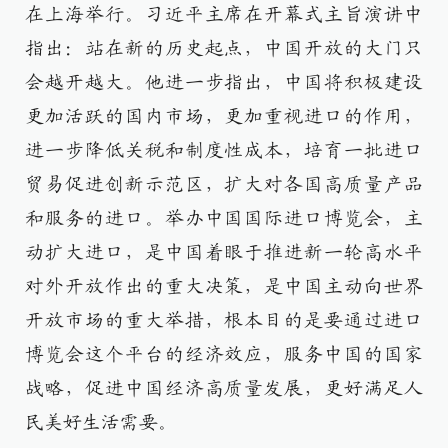
在上海举行。习近平主席在开幕式主旨演讲中
指出：站在新的历史起点，中国开放的大门只
会越开越大。他进一步指出，中国将积极建设
更加活跃的国内市场，更加重视进口的作用，
进一步降低关税和制度性成本，培育一批进口
贸易促进创新示范区，扩大对各国高质量产品
和服务的进口。举办中国国际进口博览会，主
动扩大进口，是中国着眼于推进新一轮高水平
对外开放作出的重大决策，是中国主动向世界
开放市场的重大举措，根本目的是要通过进口
博览会这个平台的经济效应，服务中国的国家
战略，促进中国经济高质量发展，更好满足人
民美好生活需要。