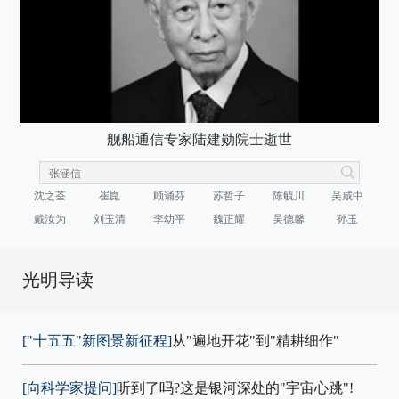
舰船通信专家陆建勋院士逝世
沈之荃
崔崑
顾诵芬
苏哲子
陈毓川
吴咸中
戴汝为
刘玉清
李幼平
魏正耀
吴德馨
孙玉
光明导读
["十五五"新图景新征程]
从"遍地开花"到"精耕细作"
[向科学家提问]
听到了吗?这是银河深处的"宇宙心跳"!