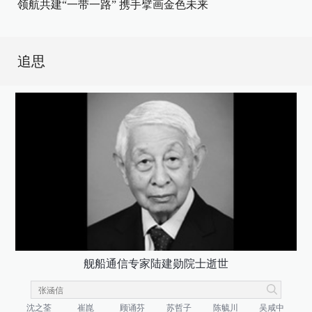
领航共建“一带一路” 携手擘画金色未来
追思
舰船通信专家陆建勋院士逝世
沈之荃
崔崑
顾诵芬
苏哲子
陈毓川
吴咸中