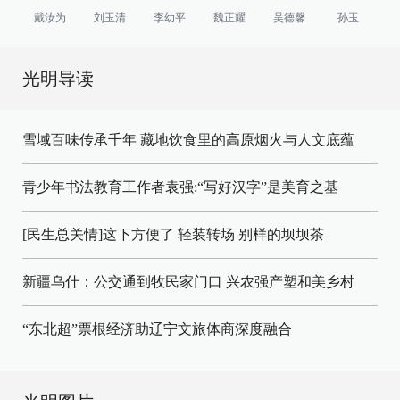
戴汝为
刘玉清
李幼平
魏正耀
吴德馨
孙玉
光明导读
雪域百味传承千年 藏地饮食里的高原烟火与人文底蕴
青少年书法教育工作者袁强:“写好汉字”是美育之基
[民生总关情]这下方便了
轻装转场
别样的坝坝茶
新疆乌什：公交通到牧民家门口
兴农强产塑和美乡村
“东北超”票根经济助辽宁文旅体商深度融合