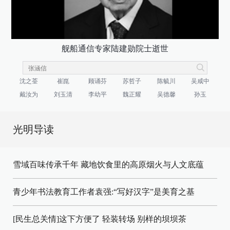
舰船通信专家陆建勋院士逝世
沈之荃
崔崑
顾诵芬
苏哲子
陈毓川
吴咸中
戴汝为
刘玉清
李幼平
魏正耀
吴德馨
孙玉
光明导读
雪域百味传承千年 藏地饮食里的高原烟火与人文底蕴
青少年书法教育工作者袁强:“写好汉字”是美育之基
[民生总关情]这下方便了
轻装转场
别样的坝坝茶