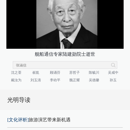
舰船通信专家陆建勋院士逝世
沈之荃
崔崑
顾诵芬
苏哲子
陈毓川
吴咸中
戴汝为
刘玉清
李幼平
魏正耀
吴德馨
孙玉
光明导读
[文化评析]
旅游演艺带来新机遇