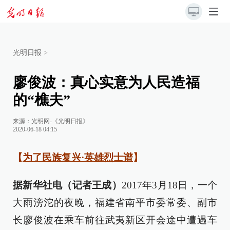
光明日报
>
廖俊波：真心实意为人民造福
的“樵夫”
来源：
光明网-《光明日报》
2020-06-18 04:15
【
为了民族复兴·英雄烈士谱
】
据新华社电（记者王成）
2017年3月18日，一个
大雨滂沱的夜晚，福建省南平市委常委、副市
长廖俊波在乘车前往武夷新区开会途中遭遇车