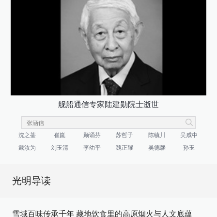
舰船通信专家陆建勋院士逝世
沈之荃
崔崑
顾诵芬
苏哲子
陈毓川
吴咸中
戴汝为
刘玉清
李幼平
魏正耀
吴德馨
孙玉
光明导读
雪域百味传承千年 藏地饮食里的高原烟火与人文底蕴