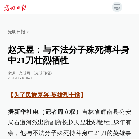
光明日报
>
赵天昱：与不法分子殊死搏斗身
中21刀壮烈牺牲
来源：
光明网-《光明日报》
2020-06-18 04:15
【
为了民族复兴·英雄烈士谱
】
据新华社电（记者周立权）
吉林省辉南县公安
局石道河派出所副所长赵天昱壮烈牺牲已3年有
余，他与不法分子殊死搏斗身中21刀的英雄事