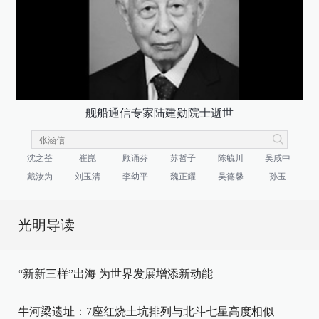
舰船通信专家陆建勋院士逝世
沈之荃
崔崑
顾诵芬
苏哲子
陈毓川
吴咸中
戴汝为
刘玉清
李幼平
魏正耀
吴德馨
孙玉
光明导读
“新新三样”出海 为世界发展增添新动能
牛河梁遗址：7座红烧土坑排列与北斗七星高度相似