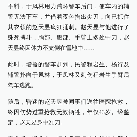
不料，于凤林用力踹坏警车后门，使车内的辅
警无法下车，并借着夜色掏出尖刀，向已抓住
其衣领的赵天昱疯狂捅刺。赵天昱与他进行了
殊死搏斗，胸部、腹部、手臂上多处中刀，赵
天昱终因体力不支倒在雪地中……
此时，增援的警车赶到，民警程岩生、杨行及
辅警扑向于凤林，于凤林又刺伤程岩生手臂后
驾车逃跑。
随后，昏迷的赵天昱被同事们送往医院抢救，
终因伤势过重抢救无效牺牲，年仅43岁。经鉴
定，赵天昱身中21刀。