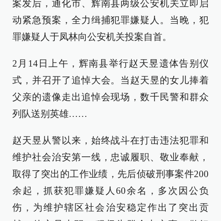
案发后，通化市、辉南县两级公安机关立即启
动紧急预案，全力缉捕犯罪嫌疑人。当晚，犯
罪嫌疑人于凤林向公安机关投案自首。
2月14日上午，辉南县举行赵天昱遗体告别仪
式，并召开了追悼大会。当赵天昱的女儿捧着
父亲的遗像走出追悼会现场，数千民警和群众
列队送别英雄……
赵天昱从警以来，始终战斗在打击违法犯罪和
维护社会治安第一线，忠诚履职、敬业奉献，
取得了突出的工作业绩，先后侦破刑事案件200
余起，抓获犯罪嫌疑人60余名，多次因公负
伤，为维护辖区社会治安稳定作出了突出贡