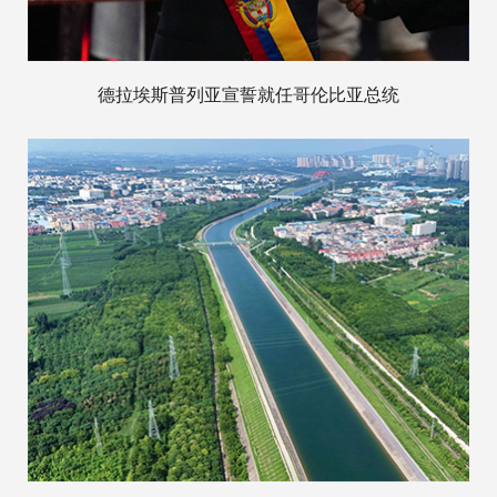
德拉埃斯普列亚宣誓就任哥伦比亚总统