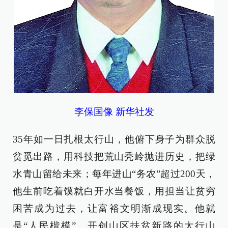
李保国像 新华社发
35年如一日扎根太行山，他俯下身子为群众脱
贫觅出路，用科技把荒山秃岭抛进历史，把绿
水青山留给未来；每年进山“务农”超过200天，
他生前吃着馍就白开水当餐饭，用担当让贫穷
困苦成为过去，让富裕文明渐成现实。他就
是“人民楷模”、开创山区扶贫新路的太行山