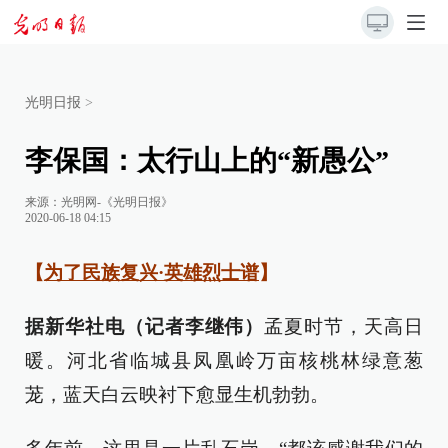
光明日报
>
李保国：太行山上的“新愚公”
来源：
光明网-《光明日报》
2020-06-18 04:15
【
为了民族复兴·英雄烈士谱
】
据新华社电（记者李继伟）
孟夏时节，天高日
暖。河北省临城县凤凰岭万亩核桃林绿意葱
茏，蓝天白云映衬下愈显生机勃勃。