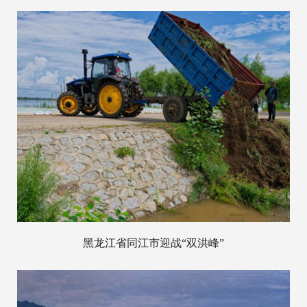
黑龙江省同江市迎战“双洪峰”