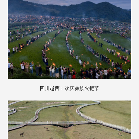
四川越西：欢庆彝族火把节