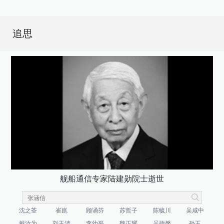
追思
舰船通信专家陆建勋院士逝世
沈之荃
崔崑
顾诵芬
苏哲子
陈毓川
吴咸中
戴汝为
刘玉清
李幼平
魏正耀
吴德馨
孙玉