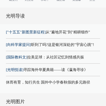
光明导读
["十五五"新图景新征程]
从"遍地开花"到"精耕细作"
[向科学家提问]
听到了吗?这是银河深处的"宇宙心跳"!
[国际教科文]
拉美足球：从社区记忆到情感共振
[光明悦读]
寻踪海外华夏典籍——读《瀛海寻珍》
休而有育，知行共生 国外中小学春秋假的多元路径
光明图片