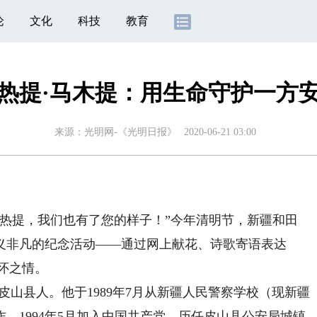
论
文化
科技
教育
热提·马木提：用生命守护一方
来源：
光明网-《光明日报》
2020-06-21 03:00
艾热提，我们也有了您的样子！”今年清明节，新疆和田
义非凡的纪念活动——通过网上献花、诗歌寄语表达
缅怀之情。
皮山县人。他于1989年7月从新疆人民警察学校（现新疆
，1994年5月加入中国共产党，历任皮山县公安局城镇