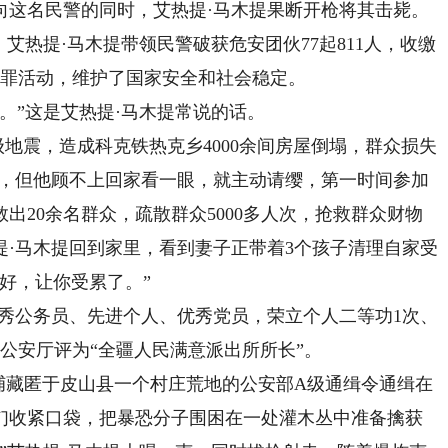
向这名民警的同时，艾热提·马木提果断开枪将其击毙。
艾热提·马木提带领民警破获危安团伙77起811人，收缴
犯罪活动，维护了国家安全和社会稳定。
”这是艾热提·马木提常说的话。
5级地震，造成科克铁热克乡4000余间房屋倒塌，群众损失
乡，但他顾不上回家看一眼，就主动请缨，第一时间参加
出20余名群众，疏散群众5000多人次，抢救群众财物
提·马木提回到家里，看到妻子正带着3个孩子清理自家受
好，让你受累了。”
秀公务员、先进个人、优秀党员，荣立个人二等功1次、
区公安厅评为“全疆人民满意派出所所长”。
抓捕藏匿于皮山县一个村庄荒地的公安部A级通缉令通缉在
们收紧口袋，把暴恐分子围困在一处灌木丛中准备擒获