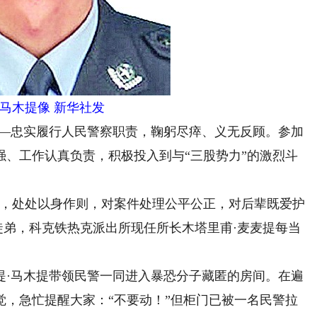
·马木提像 新华社发
—忠实履行人民警察职责，鞠躬尽瘁、义无反顾。参加
强、工作认真负责，积极投入到与“三股势力”的激烈斗
，处处以身作则，对案件处理公平公正，对后辈既爱护
徒弟，科克铁热克派出所现任所长木塔里甫·麦麦提每当
提·马木提带领民警一同进入暴恐分子藏匿的房间。在遍
觉，急忙提醒大家：“不要动！”但柜门已被一名民警拉