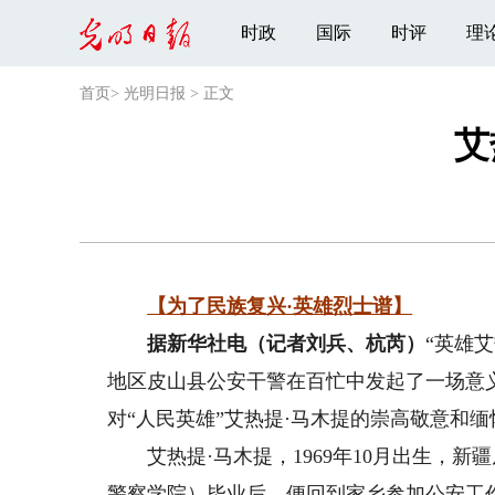
时政
国际
时评
理
首页
>
光明日报
>
正文
艾
【为了民族复兴·英雄烈士谱】
据新华社电（记者刘兵、杭芮）
“英雄
地区皮山县公安干警在百忙中发起了一场意
对“人民英雄”艾热提·马木提的崇高敬意和
艾热提·马木提，1969年10月出生，新疆
警察学院）毕业后，便回到家乡参加公安工作