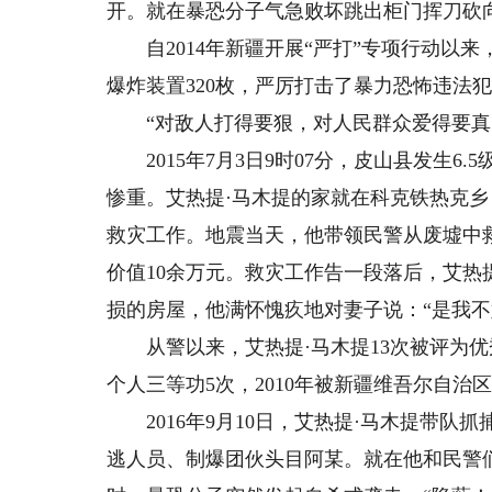
开。就在暴恐分子气急败坏跳出柜门挥刀砍
自2014年新疆开展“严打”专项行动以来，
爆炸装置320枚，严厉打击了暴力恐怖违法
“对敌人打得要狠，对人民群众爱得要真。
2015年7月3日9时07分，皮山县发生6.
惨重。艾热提·马木提的家就在科克铁热克
救灾工作。地震当天，他带领民警从废墟中救
价值10余万元。救灾工作告一段落后，艾热
损的房屋，他满怀愧疚地对妻子说：“是我不
从警以来，艾热提·马木提13次被评为优
个人三等功5次，2010年被新疆维吾尔自治
2016年9月10日，艾热提·马木提带队
逃人员、制爆团伙头目阿某。就在他和民警