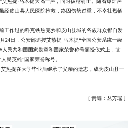
”艾热提·马木提大喝一声，同时拔枪射击。随着爆炸声
，虽经皮山县人民医院抢救，终因伤势过重，不幸壮烈牺
前工作过的科克铁热克乡和皮山县城的各族群众都自发
1月24日，公安部追授艾热提·马木提“全国公安系统一级
在中华人民共和国国家勋章和国家荣誉称号颁授仪式上，艾
“人民英雄”国家荣誉称号。
艾热提在大学毕业后继承了父亲的遗志，成为皮山县一
）
[
责编：丛芳瑶
]