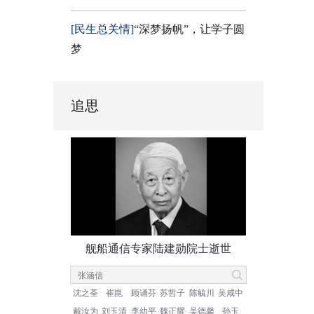
[民生总关情]
“深梦扬帆”，让学子圆
梦
追思
舰船通信专家陆建勋院士逝世
沈之荃
崔崑
顾诵芬
苏哲子
陈毓川
吴咸中
戴汝为
刘玉清
李幼平
魏正耀
吴德馨
孙玉