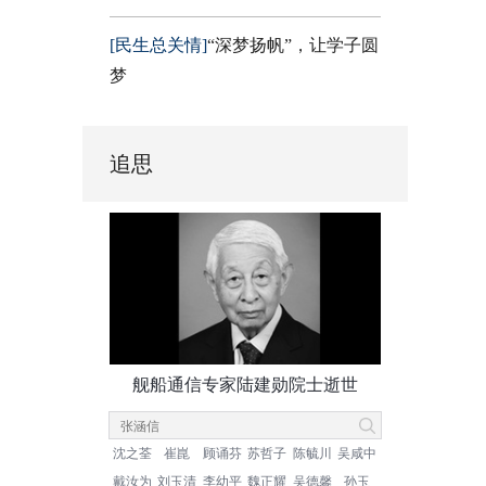
[民生总关情]
“深梦扬帆”，让学子圆
梦
追思
舰船通信专家陆建勋院士逝世
沈之荃
崔崑
顾诵芬
苏哲子
陈毓川
吴咸中
戴汝为
刘玉清
李幼平
魏正耀
吴德馨
孙玉