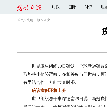
时政
国际
时评
理
首页
>
光明日报
>
正文
世界卫生组织29日确认，全球新冠确诊病
形势整体仍较严峻，在相关疫苗问世前，预
有团结合作，方能共克时艰。
确诊病例还将上升
世卫组织总干事谭德塞29日说，新冠疫情
暴发第一个月，全球报告的确诊病例不足1万例