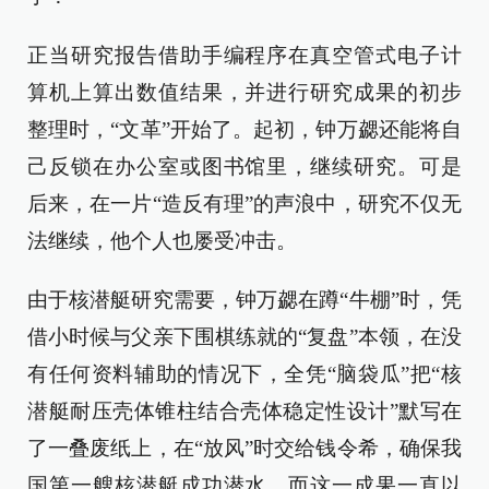
正当研究报告借助手编程序在真空管式电子计
算机上算出数值结果，并进行研究成果的初步
整理时，“文革”开始了。起初，钟万勰还能将自
己反锁在办公室或图书馆里，继续研究。可是
后来，在一片“造反有理”的声浪中，研究不仅无
法继续，他个人也屡受冲击。
由于核潜艇研究需要，钟万勰在蹲“牛棚”时，凭
借小时候与父亲下围棋练就的“复盘”本领，在没
有任何资料辅助的情况下，全凭“脑袋瓜”把“核
潜艇耐压壳体锥柱结合壳体稳定性设计”默写在
了一叠废纸上，在“放风”时交给钱令希，确保我
国第一艘核潜艇成功潜水。而这一成果一直以