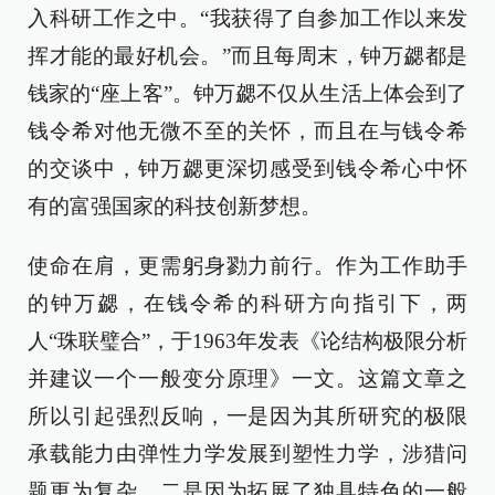
入科研工作之中。“我获得了自参加工作以来发
挥才能的最好机会。”而且每周末，钟万勰都是
钱家的“座上客”。钟万勰不仅从生活上体会到了
钱令希对他无微不至的关怀，而且在与钱令希
的交谈中，钟万勰更深切感受到钱令希心中怀
有的富强国家的科技创新梦想。
使命在肩，更需躬身勠力前行。作为工作助手
的钟万勰，在钱令希的科研方向指引下，两
人“珠联璧合”，于1963年发表《论结构极限分析
并建议一个一般变分原理》一文。这篇文章之
所以引起强烈反响，一是因为其所研究的极限
承载能力由弹性力学发展到塑性力学，涉猎问
题更为复杂，二是因为拓展了独具特色的一般