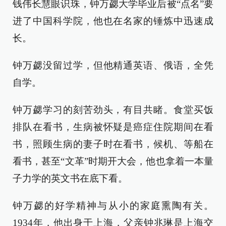
钱伟长慧眼识珠，钟万勰大学毕业后被“点名”要
进了中国科学院，他也在名家的锤炼中迅速成
长。
钟万勰没留过学，但他精通英语、俄语，全凭
自学。
钟万勰学习的刻苦劲头，有目共睹。食堂买饭
排队在看书，生病被怀疑是癌症住院期间在看
书，照顾生病的妻子时在看书，候机、等船在
看书，甚至“文革”时期开大会，他也拿着一本量
子力学的英文书在底下看。
钟万勰的好学精神与从小的家庭熏陶有关。
1934年，他出身于上海，父亲钟兆琳是上海交