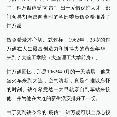
了，钟万勰遭受“冲击”。出于爱惜保护人才，部
门领导胡海昌向当时的学部委员钱令希推荐了
钟万勰。
钱令希爱才心切。就这样，1962年，28岁的钟
万勰在人生最富创造力和拼搏力的黄金年华，
来到了大连工学院（大连理工大学前身）。
钟万勰回忆，那是1962年9月的一天清晨，他乘
坐火车来到大连，空气清新，真是个难以忘怀
的时刻。钱令希竟然一大早就亲自到车站来接
他，并为他在大连的新生活安排好了一切。
由于受到钱令希的“庇佑”，钟万勰可以全身心投