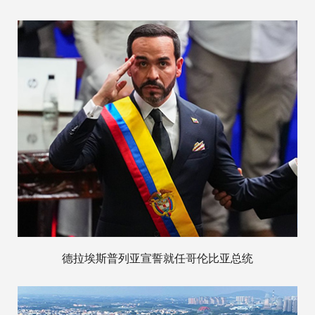
德拉埃斯普列亚宣誓就任哥伦比亚总统