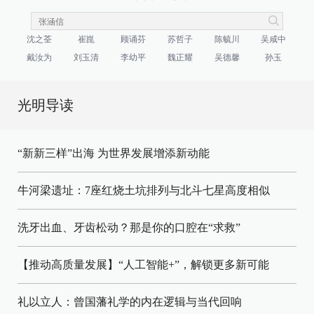
沈之荃
崔崑
顾诵芬
苏哲子
陈毓川
吴咸中
戴汝为
刘玉清
李幼平
魏正耀
吴德馨
孙玉
光明导读
“新新三样”出海 为世界发展增添新动能
牛河梁遗址：7座红烧土坑排列与北斗七星高度相似
洗牙出血、牙齿松动？那是你的口腔在“求救”
【推动高质量发展】“人工智能+”，解锁更多新可能
礼以立人：曾国藩礼学的内在逻辑与当代回响