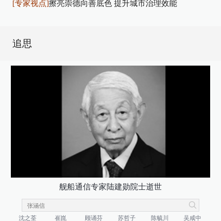
[专家视点]
擦亮崇德向善底色 提升城市治理效能
追思
舰船通信专家陆建勋院士逝世
沈之荃
崔崑
顾诵芬
苏哲子
陈毓川
吴咸中