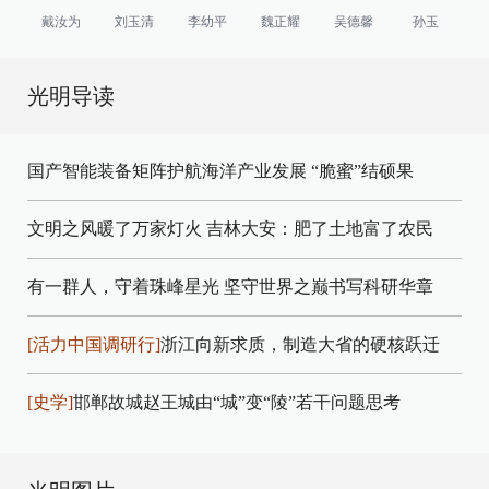
戴汝为
刘玉清
李幼平
魏正耀
吴德馨
孙玉
光明导读
国产智能装备矩阵护航海洋产业发展
“脆蜜”结硕果
文明之风暖了万家灯火
吉林大安：肥了土地富了农民
有一群人，守着珠峰星光
坚守世界之巅书写科研华章
[活力中国调研行]
浙江向新求质，制造大省的硬核跃迁
[史学]
邯郸故城赵王城由“城”变“陵”若干问题思考