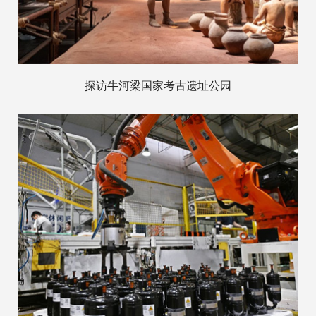
探访牛河梁国家考古遗址公园