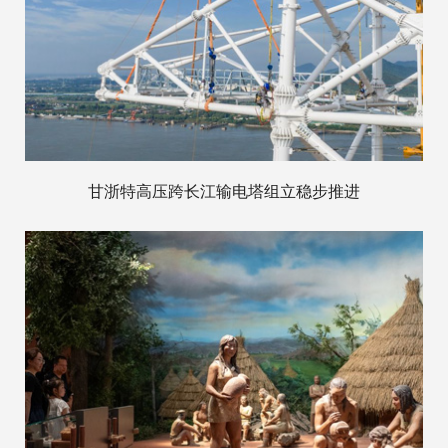
甘浙特高压跨长江输电塔组立稳步推进