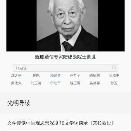
舰船通信专家陆建勋院士逝世
沈之荃
崔崑
顾诵芬
苏哲子
陈毓川
吴咸中
戴汝为
刘玉清
李幼平
魏正耀
吴德馨
孙玉
光明导读
文学漫谈中呈现思想深度 读文学访谈录《东拉西扯》