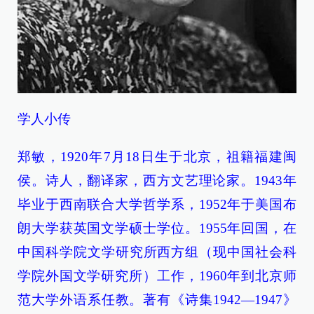
学人小传
郑敏，1920年7月18日生于北京，祖籍福建闽
侯。诗人，翻译家，西方文艺理论家。1943年
毕业于西南联合大学哲学系，1952年于美国布
朗大学获英国文学硕士学位。1955年回国，在
中国科学院文学研究所西方组（现中国社会科
学院外国文学研究所）工作，1960年到北京师
范大学外语系任教。著有《诗集1942—1947》