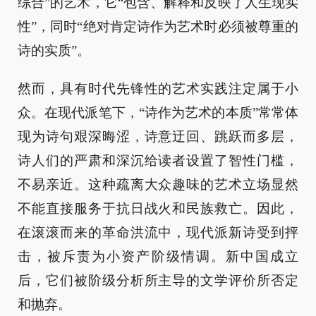
综合”的艺术，它“包含、解释和反映了人生现实
性”，同时“绝对肯定诗作为艺术时必须被尊重的
诗的实质”。
然而，具有时代先锋性的艺术实践注定属于小
众。在现代派笔下，“诗作为艺术的本质”常常体
现为诗句艰深晦涩，诗意迂回、跳跃而多层，
诗人们的严肃和深沉给读者设置了智性门槛，
不易亲近。这种疏离大众趣味的艺术立场显然
不能直接服务于抗日战火和民族救亡。因此，
在滚滚而来的革命洪流中，现代派新诗受到抨
击，被斥责为小资产阶级情调。新中国成立
后，它们被阶级分析所主导的文学评价所否定
和抛弃。