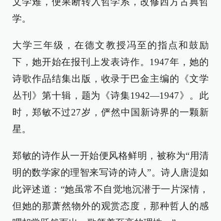
文学难，便果断转入哲学系，改修西方古典哲
学。
大学三年级，在德文教授冯至的指点和鼓励
下，她开始在报刊上发表诗作。1947年，她的
诗歌作品结集出版，收录于巴金主编的《文学
丛刊》第十辑，题为《诗集1942―1947》。此
时，郑敏不过27岁，俨然中国新诗界的一颗新
星。
郑敏的诗作从一开始便风格鲜明，被称为“用清
明的数学家的理智来写诗的诗人”。诗人唐湜如
此评述道：“她虽常不自觉地沉潜于一片深情，
但她的那萧然物外的观赏态度，那种哲人的感