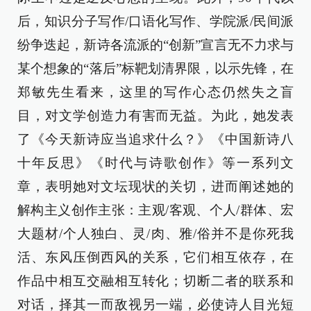
后，知识分子写作/口语化写作、学院派/民间派
纷争迭起，新诗各流派的“创新”宣言无不力求与
某个想象的“落后”标靶划清界限，以示先锋，在
郑敏先生看来，这里的写作心态仍然失之盲
目，对文学创造力有害而无益。为此，她发表
了《今天新诗应当追求什么？》《中国新诗八
十年反思》《时代与诗歌创作》等一系列文
章，表明她对文坛现状的关切，进而阐述她的
解构主义创作主张：主观/客观、个人/群体、宏
大题材/个人独白、灵/肉、雅/俗并不是你死我
活、东风压倒西风的关系，它们相互依存，在
作品中相互交融相互转化；切断二者的联系和
对话，择其一而敌视另一端，必使诗人目光短