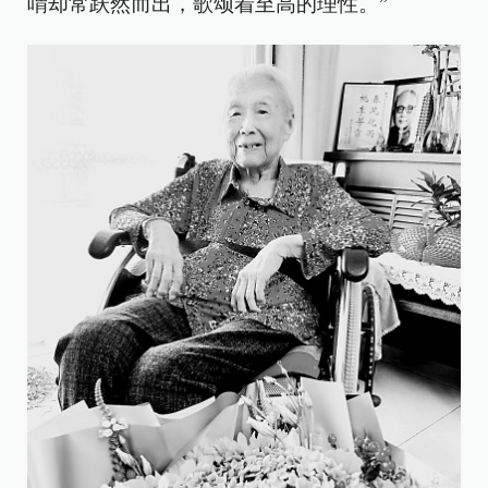
喟却常跃然而出，歌颂着至高的理性。”