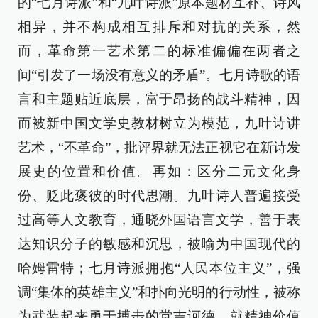
的“七月诗派”和“九叶诗派”原本题材互补、诗风
相异，并不构成相互排斥和对抗的关系，然
而，革命第一艺术第二的标准偏偏在两者之
间“引发了一场没有意义的矛盾”。七月诗歌的语
言和主题贴近底层，富于昂扬的战斗精神，因
而被新中国文学史教材树立为模范，九叶诗讲
艺术，“不革命”，批评界就无法正视它在新诗发
展史的位置和价值。再如：区分二元文化身
份、贬此褒彼的时代思潮。九叶诗人普遍接受
过高等人文教育，通晓外国语言文学，善于表
达知识分子的敏感和沉思，被喻为中国现代的
哈姆雷特；七月诗派拥抱“人民本位主义”，强
调“集体的英雄主义”和扑向光明的行动性，被称
为武装起来勇于搏击的堂吉诃德。就精神价值