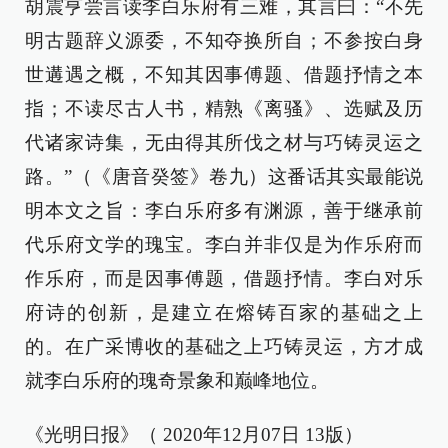
胡震亨尝言读李白乐府有三难，其言曰：“不先
明古题辞义源委，不知夺换所自；不参按白身
世遘遇之概，不知其因事傅题、借题抒情之本
指；不读尽古人书，精熟《离骚》、选赋及历
代诸家诗集，无由得其所伐之材与巧铸灵运之
路。”（《唐音癸签》卷九）这番话其实最能说
明本文之旨：李白乐府多有渊源，善于继承前
代乐府文学的瑰宝。李白并非仅是为作乐府而
作乐府，而是因事傅题，借题抒情。李白对乐
府诗的创新，是建立在熔铸百家的基础之上
的。在广采博收的基础之上巧铸灵运，方才成
就李白乐府的瑰奇景象和巅峰地位。
《光明日报》（ 2020年12月07日 13版）