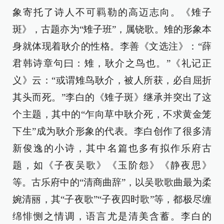
象寄托了诗人不可羁勒的高迈志向。《雉子
斑》，古题亦为“雉子班”，属铙歌。雉的形象本
身就体现着耿介的性格。李善《文选注》：“薛
君韩诗章句曰：雉，耿介之鸟也。”《礼记正
义》云：“或谓雉鸟耿介，被人所获，必自屈折
其头而死。”李白的《雉子斑》继承并突出了这
个主题，其中的“乍向草中耿介死，不求黄金笼
下生”成为耿介形象的代表。李白创作了很多清
新俊逸的小诗，其中名篇也多有拟作乐府古
题，如《子夜吴歌》《玉阶怨》《静夜思》
等。古乐府中的“清商曲辞”，以吴歌歌曲最为柔
婉清丽，其“子夜歌”“子夜四时歌”等，都极尽缠
绵悱恻之情调，语言尤是清美含蓄。李白的