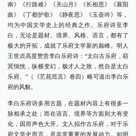
南》《行路难》《关山月》《长相思》《襄阳
曲》《丁都护歌》《静夜思》《玉壶吟》等，
均为中国文学史上的经典之作。乐府诗至李
白，无论是题材、境界、风格、语言，都有了
极大的开拓，成就了乐府文学新的巅峰。明人
王世贞高度赞赏李白乐府诗：“太白古乐府，窈
冥惝恍，纵横变幻，极才人之致，然自是太白
乐府。”（《艺苑卮言》卷四）略可道出李白乐
府的风貌。
李白乐府诗多用古题，在题材内容上有很多一
脉相承之处；而在语言、境界等方面则大有变
化，因而声色大开。文人拟作古乐府，对于乐
府文学史而言，是非常重要的发展动力。如明