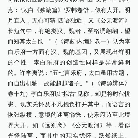
点：“太白《独漉篇》‘罗帏卷舒，似有人开。明
月直入，无心可猜’四语独近。又《公无渡河》
长短句中，有绝类汉、魏者，至格调翩翩，望
而知其太白也。”（《诗薮·内编》卷一）认为李
白乐府一方面有汉、魏的基因，又展现出鲜明
的个性。李白乐府的创造性同样是异常鲜明
的。许学夷说：“五七言乐府，太白虽用古题，
而自出机轴，故能超越诸子。”（《诗源辨体》
卷十九）李白乐府以“拟古”见称，却是将时代忧
患、现实关怀及不凡抱负打并其中，而语言的
恢张纵横，意境的迷离惝恍，使乐府诗至此境
界大开。如《远别离》《公无渡河》等，看似
光怪陆离，而其中的现实忧怀，跃然纸上。