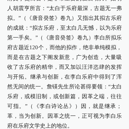
人胡震亨所言：“太白于乐府最深，古题无一弗
拟。”（《唐音癸签》卷九）又指出其拟古乐府
的成就：“拟古乐府，至太白几无憾，以为乐府
第一手矣。”（《唐音癸签》卷九）李白所拟乐
府古题近120个，而他的拟作，绝非单纯模拟，
而是在古题之下阐发新意，广为创造，大量吸
收了古乐府的精华，而又加以汪洋恣肆的发挥
与开拓。继承与创新，在李白乐府中得到了浑
然无间的统一。詹锳先生所论甚得要领：“太白
乐府，或模旧制，或创新篇，因革之端，往往
可指。”（《李白诗论丛》）因，就是继承；
革，当为创新。因革之统一，正可视为李白乐
府在乐府文学史上的地位。