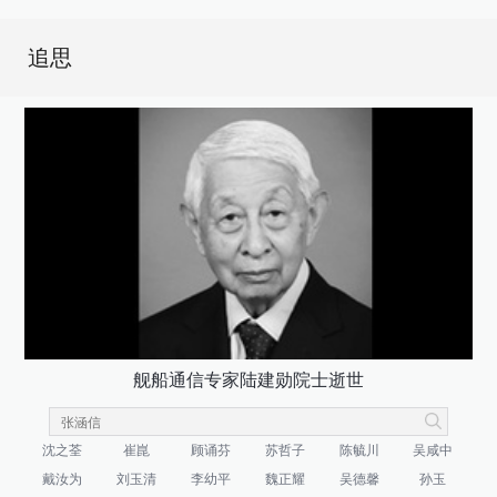
追思
舰船通信专家陆建勋院士逝世
沈之荃
崔崑
顾诵芬
苏哲子
陈毓川
吴咸中
戴汝为
刘玉清
李幼平
魏正耀
吴德馨
孙玉