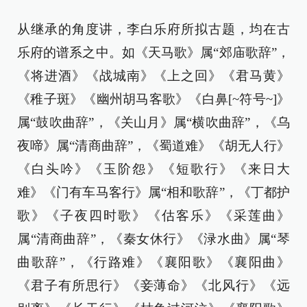
从继承的角度讲，李白乐府所拟古题，均在古
乐府的谱系之中。如《天马歌》属“郊庙歌辞”，
《将进酒》《战城南》《上之回》《君马黄》
《稚子斑》《幽州胡马客歌》《白鼻[~符号~]》
属“鼓吹曲辞”，《关山月》属“横吹曲辞”，《乌
夜啼》属“清商曲辞”，《蜀道难》《胡无人行》
《白头吟》《玉阶怨》《短歌行》《来日大
难》《门有车马客行》属“相和歌辞”，《丁都护
歌》《子夜四时歌》《估客乐》《采莲曲》
属“清商曲辞”，《秦女休行》《渌水曲》属“琴
曲歌辞”，《行路难》《襄阳歌》《襄阳曲》
《君子有所思行》《妾薄命》《北风行》《远