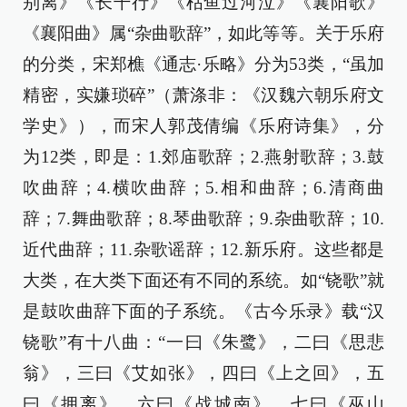
别离》《长干行》《枯鱼过河泣》《襄阳歌》
《襄阳曲》属“杂曲歌辞”，如此等等。关于乐府
的分类，宋郑樵《通志·乐略》分为53类，“虽加
精密，实嫌琐碎”（萧涤非：《汉魏六朝乐府文
学史》），而宋人郭茂倩编《乐府诗集》，分
为12类，即是：1.郊庙歌辞；2.燕射歌辞；3.鼓
吹曲辞；4.横吹曲辞；5.相和曲辞；6.清商曲
辞；7.舞曲歌辞；8.琴曲歌辞；9.杂曲歌辞；10.
近代曲辞；11.杂歌谣辞；12.新乐府。这些都是
大类，在大类下面还有不同的系统。如“铙歌”就
是鼓吹曲辞下面的子系统。《古今乐录》载“汉
铙歌”有十八曲：“一曰《朱鹭》，二曰《思悲
翁》，三曰《艾如张》，四曰《上之回》，五
曰《拥离》，六曰《战城南》，七曰《巫山