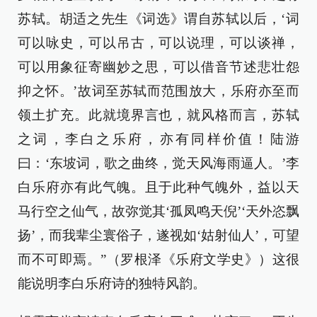
苏轼。胡适之先生《词选》谓自苏轼以后，‘词
可以咏史，可以吊古，可以说理，可以谈禅，
可以用象征寄幽妙之思，可以借音节述悲壮怨
抑之怀。’故词至苏轼而范围放大，乐府亦至而
领土扩充。此就境界言也，就风格而言，苏轼
之词，李白之乐府，亦有同样价值！陆游
曰：‘东坡词，歌之曲终，觉天风海雨逼人。’李
白乐府亦有此气魄。且于此种气魄外，益以天
马行空之仙气，故弥觉其‘孤凤鸣天倪’‘天外恣飘
扬’，而我辈尘寰俗子，遂视如‘姑射仙人’，可望
而不可即焉。”（罗根泽《乐府文学史》）这很
能说明李白乐府诗的独特风韵。