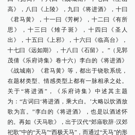
高》，八曰《上陵》，九曰《将进酒》，十曰
《君马黄》，十一曰《芳树》，十二曰《有所
思》，十三曰《雉子斑》，十四曰《圣人
出》，十五曰《上邪》，十六曰《临高台》，
十七曰《远如期》，十八曰《石留》。”（见郭
茂倩《乐府诗集》卷十六）李白的《将进酒》
《战城南》《君马黄》等，都出于铙歌系统，
在题材类型、情感类型上都有一脉相承之处。
关于“将进酒”，《乐府诗集》中述其主题
为：“古词曰‘将进酒，乘大白。’大略以饮酒放
歌为言。”李白的《将进酒》，也是以酒述怀
的。再如《天马歌》，出于汉代“郊庙歌辞·汉郊
祀歌”中的“天马”“西极天马”，而通过“天马”的形