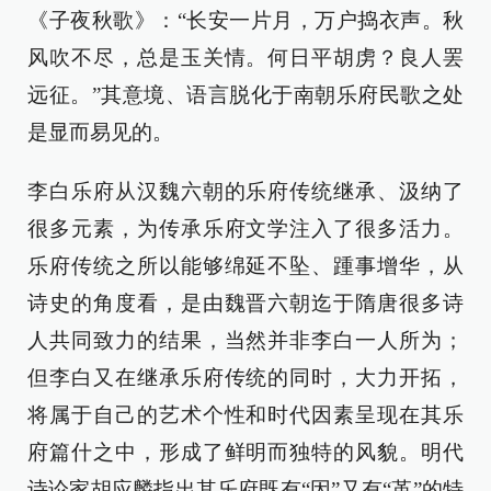
《子夜秋歌》：“长安一片月，万户捣衣声。秋
风吹不尽，总是玉关情。何日平胡虏？良人罢
远征。”其意境、语言脱化于南朝乐府民歌之处
是显而易见的。
李白乐府从汉魏六朝的乐府传统继承、汲纳了
很多元素，为传承乐府文学注入了很多活力。
乐府传统之所以能够绵延不坠、踵事增华，从
诗史的角度看，是由魏晋六朝迄于隋唐很多诗
人共同致力的结果，当然并非李白一人所为；
但李白又在继承乐府传统的同时，大力开拓，
将属于自己的艺术个性和时代因素呈现在其乐
府篇什之中，形成了鲜明而独特的风貌。明代
诗论家胡应麟指出其乐府既有“因”又有“革”的特